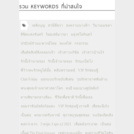
รวม KEYWORDS ที่น่าสนใจ
เพลิงบุญ
สามีตีตรา
สงครามนางฟ้า
วิมานเมขลา
ลิขิตแห่งจันทร์
ร้อยเล่ห์มารยา
มธุรสโลกันตร์
ปรปักษ์จำนน พากย์ไทย
ทะเลไฟ
กรงกรรม
เสือตัดสิงห์ลิงหลอกเจ้า
เจ้าสาวแก้ขัด
เจ้าสาวบ้านไร่
รักนี้เจ้านายจอง
รักนี้เจ้านายจอง
รักนะเป็ดโง่
พี่ว้ากคะรักหนูได้มั้ย
คลับฟรายเดย์
VIP รักซ่อนชู้
Club Friday
ออกแบบรักฉบับพิเศษ
วุ่นรักทายาทพันล้าน
พระพุทธเจ้ามหาศาสดาโลก
ทงอี จอมนางคู่บัลลังก์
ดาบพิฆาตกลางหิมะ
ชีวิตเพื่อชาติ รักนี้เพื่อเธอ
จอมราชันบัลลังก์อมตะ
VIP รักซ่อนชู้ เกาหลี
เสือชะนีเก้ง
เป็นต่อ
หกฉากครับจารย์
สุภาพบุรุษสุดซอย
ระเบิดเถิดเทิง
ตลก 6 ฉาก
3 หนุ่ม 3 มุม x2 2021
เลือดมังกร แรด
เป็นต่อ
เนื้อคู่ The Final Answer
เชฟกระทะเหล็ก
สงครามชีวิตโอชิน