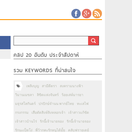
คลิป 20 อันดับ ประจำสัปดาห์
รวม KEYWORDS ที่น่าสนใจ
เพลิงบุญ
สามีตีตรา
สงครามนางฟ้า
วิมานเมขลา
ลิขิตแห่งจันทร์
ร้อยเล่ห์มารยา
มธุรสโลกันตร์
ปรปักษ์จำนน พากย์ไทย
ทะเลไฟ
กรงกรรม
เสือตัดสิงห์ลิงหลอกเจ้า
เจ้าสาวแก้ขัด
เจ้าสาวบ้านไร่
รักนี้เจ้านายจอง
รักนี้เจ้านายจอง
รักนะเป็ดโง่
พี่ว้ากคะรักหนูได้มั้ย
คลับฟรายเดย์