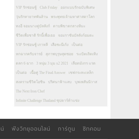
VIP รักซ่อนชู้
Club Friday
ออกแบบรักฉบับพิเศษ
วุ่นรักทายาทพันล้าน
พระพุทธเจ้ามหาศาสดาโลก
ทงอี จอมนางคู่บัลลังก์
ดาบพิฆาตกลางหิมะ
ชีวิตเพื่อชาติ รักนี้เพื่อเธอ
จอมราชันบัลลังก์อมตะ
VIP รักซ่อนชู้ เกาหลี
เสือชะนีเก้ง
เป็นต่อ
หกฉากครับจารย์
สุภาพบุรุษสุดซอย
ระเบิดเถิดเทิง
ตลก 6 ฉาก
3 หนุ่ม 3 มุม x2 2021
เลือดมังกร แรด
เป็นต่อ
เนื้อคู่ The Final Answer
เชฟกระทะเหล็ก
สงครามชีวิตโอชิน
ปริศนาฟ้าแลบ
บุพเพสันนิวาส
The Next Iron Chef
Infinite Challenge Thailand ซุปตาร์ท้าแข่ง
น์
ฟังวิทยุออนไลน์
การ์ตูน
ซิทคอม