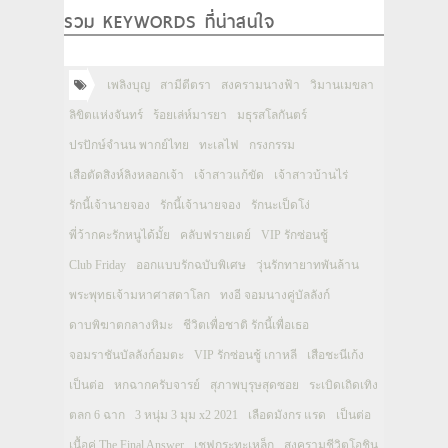
รวม KEYWORDS ที่น่าสนใจ
เพลิงบุญ
สามีตีตรา
สงครามนางฟ้า
วิมานเมขลา
ลิขิตแห่งจันทร์
ร้อยเล่ห์มารยา
มธุรสโลกันตร์
ปรปักษ์จำนน พากย์ไทย
ทะเลไฟ
กรงกรรม
เสือตัดสิงห์ลิงหลอกเจ้า
เจ้าสาวแก้ขัด
เจ้าสาวบ้านไร่
รักนี้เจ้านายจอง
รักนี้เจ้านายจอง
รักนะเป็ดโง่
พี่ว้ากคะรักหนูได้มั้ย
คลับฟรายเดย์
VIP รักซ่อนชู้
Club Friday
ออกแบบรักฉบับพิเศษ
วุ่นรักทายาทพันล้าน
พระพุทธเจ้ามหาศาสดาโลก
ทงอี จอมนางคู่บัลลังก์
ดาบพิฆาตกลางหิมะ
ชีวิตเพื่อชาติ รักนี้เพื่อเธอ
จอมราชันบัลลังก์อมตะ
VIP รักซ่อนชู้ เกาหลี
เสือชะนีเก้ง
เป็นต่อ
หกฉากครับจารย์
สุภาพบุรุษสุดซอย
ระเบิดเถิดเทิง
ตลก 6 ฉาก
3 หนุ่ม 3 มุม x2 2021
เลือดมังกร แรด
เป็นต่อ
เนื้อคู่ The Final Answer
เชฟกระทะเหล็ก
สงครามชีวิตโอชิน