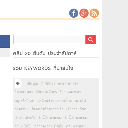
คลิป 20 อันดับ ประจำสัปดาห์
รวม KEYWORDS ที่น่าสนใจ
เพลิงบุญ
สามีตีตรา
สงครามนางฟ้า
วิมานเมขลา
ลิขิตแห่งจันทร์
ร้อยเล่ห์มารยา
มธุรสโลกันตร์
ปรปักษ์จำนน พากย์ไทย
ทะเลไฟ
กรงกรรม
เสือตัดสิงห์ลิงหลอกเจ้า
เจ้าสาวแก้ขัด
เจ้าสาวบ้านไร่
รักนี้เจ้านายจอง
รักนี้เจ้านายจอง
รักนะเป็ดโง่
พี่ว้ากคะรักหนูได้มั้ย
คลับฟรายเดย์