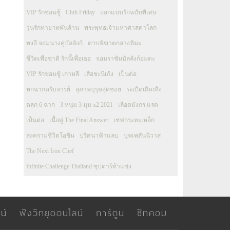
VIP รักซ่อนชู้
Club Friday
ออกแบบรักฉบับพิเศษ
วุ่นรักทายาทพันล้าน
พระพุทธเจ้ามหาศาสดาโลก
ทงอี จอมนางคู่บัลลังก์
ดาบพิฆาตกลางหิมะ
ชีวิตเพื่อชาติ รักนี้เพื่อเธอ
จอมราชันบัลลังก์อมตะ
VIP รักซ่อนชู้ เกาหลี
เสือชะนีเก้ง
เป็นต่อ
หกฉากครับจารย์
สุภาพบุรุษสุดซอย
ระเบิดเถิดเทิง
ตลก 6 ฉาก
3 หนุ่ม 3 มุม x2 2021
เลือดมังกร แรด
เป็นต่อ
เนื้อคู่ The Final Answer
เชฟกระทะเหล็ก
สงครามชีวิตโอชิน
ปริศนาฟ้าแลบ
บุพเพสันนิวาส
The Next Iron Chef
Infinite Challenge Thailand ซุปตาร์ท้าแข่ง
น์
ฟังวิทยุออนไลน์
การ์ตูน
ซิทคอม