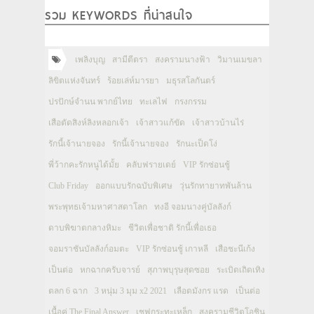
รวม KEYWORDS ที่น่าสนใจ
เพลิงบุญ
สามีตีตรา
สงครามนางฟ้า
วิมานเมขลา
ลิขิตแห่งจันทร์
ร้อยเล่ห์มารยา
มธุรสโลกันตร์
ปรปักษ์จำนน พากย์ไทย
ทะเลไฟ
กรงกรรม
เสือตัดสิงห์ลิงหลอกเจ้า
เจ้าสาวแก้ขัด
เจ้าสาวบ้านไร่
รักนี้เจ้านายจอง
รักนี้เจ้านายจอง
รักนะเป็ดโง่
พี่ว้ากคะรักหนูได้มั้ย
คลับฟรายเดย์
VIP รักซ่อนชู้
Club Friday
ออกแบบรักฉบับพิเศษ
วุ่นรักทายาทพันล้าน
พระพุทธเจ้ามหาศาสดาโลก
ทงอี จอมนางคู่บัลลังก์
ดาบพิฆาตกลางหิมะ
ชีวิตเพื่อชาติ รักนี้เพื่อเธอ
จอมราชันบัลลังก์อมตะ
VIP รักซ่อนชู้ เกาหลี
เสือชะนีเก้ง
เป็นต่อ
หกฉากครับจารย์
สุภาพบุรุษสุดซอย
ระเบิดเถิดเทิง
ตลก 6 ฉาก
3 หนุ่ม 3 มุม x2 2021
เลือดมังกร แรด
เป็นต่อ
เนื้อคู่ The Final Answer
เชฟกระทะเหล็ก
สงครามชีวิตโอชิน