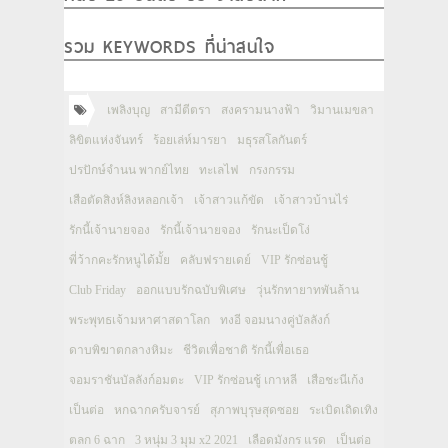
รวม KEYWORDS ที่น่าสนใจ
เพลิงบุญ
สามีตีตรา
สงครามนางฟ้า
วิมานเมขลา
ลิขิตแห่งจันทร์
ร้อยเล่ห์มารยา
มธุรสโลกันตร์
ปรปักษ์จำนน พากย์ไทย
ทะเลไฟ
กรงกรรม
เสือตัดสิงห์ลิงหลอกเจ้า
เจ้าสาวแก้ขัด
เจ้าสาวบ้านไร่
รักนี้เจ้านายจอง
รักนี้เจ้านายจอง
รักนะเป็ดโง่
พี่ว้ากคะรักหนูได้มั้ย
คลับฟรายเดย์
VIP รักซ่อนชู้
Club Friday
ออกแบบรักฉบับพิเศษ
วุ่นรักทายาทพันล้าน
พระพุทธเจ้ามหาศาสดาโลก
ทงอี จอมนางคู่บัลลังก์
ดาบพิฆาตกลางหิมะ
ชีวิตเพื่อชาติ รักนี้เพื่อเธอ
จอมราชันบัลลังก์อมตะ
VIP รักซ่อนชู้ เกาหลี
เสือชะนีเก้ง
เป็นต่อ
หกฉากครับจารย์
สุภาพบุรุษสุดซอย
ระเบิดเถิดเทิง
ตลก 6 ฉาก
3 หนุ่ม 3 มุม x2 2021
เลือดมังกร แรด
เป็นต่อ