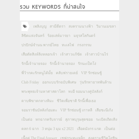
รวม KEYWORDS ที่น่าสนใจ
เพลิงบุญ
สามีตีตรา
สงครามนางฟ้า
วิมานเมขลา
ลิขิตแห่งจันทร์
ร้อยเล่ห์มารยา
มธุรสโลกันตร์
ปรปักษ์จำนน พากย์ไทย
ทะเลไฟ
กรงกรรม
เสือตัดสิงห์ลิงหลอกเจ้า
เจ้าสาวแก้ขัด
เจ้าสาวบ้านไร่
รักนี้เจ้านายจอง
รักนี้เจ้านายจอง
รักนะเป็ดโง่
พี่ว้ากคะรักหนูได้มั้ย
คลับฟรายเดย์
VIP รักซ่อนชู้
Club Friday
ออกแบบรักฉบับพิเศษ
วุ่นรักทายาทพันล้าน
พระพุทธเจ้ามหาศาสดาโลก
ทงอี จอมนางคู่บัลลังก์
ดาบพิฆาตกลางหิมะ
ชีวิตเพื่อชาติ รักนี้เพื่อเธอ
จอมราชันบัลลังก์อมตะ
VIP รักซ่อนชู้ เกาหลี
เสือชะนีเก้ง
เป็นต่อ
หกฉากครับจารย์
สุภาพบุรุษสุดซอย
ระเบิดเถิดเทิง
ตลก 6 ฉาก
3 หนุ่ม 3 มุม x2 2021
เลือดมังกร แรด
เป็นต่อ
เนื้อคู่ The Final Answer
เชฟกระทะเหล็ก
สงครามชีวิตโอชิน