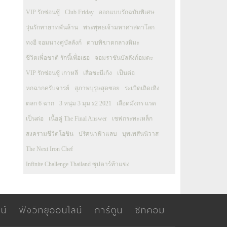
VIP รักซ่อนชู้
Club Friday
ออกแบบรักฉบับพิเศษ
วุ่นรักทายาทพันล้าน
พระพุทธเจ้ามหาศาสดาโลก
ทงอี จอมนางคู่บัลลังก์
ดาบพิฆาตกลางหิมะ
ชีวิตเพื่อชาติ รักนี้เพื่อเธอ
จอมราชันบัลลังก์อมตะ
VIP รักซ่อนชู้ เกาหลี
เสือชะนีเก้ง
เป็นต่อ
หกฉากครับจารย์
สุภาพบุรุษสุดซอย
ระเบิดเถิดเทิง
ตลก 6 ฉาก
3 หนุ่ม 3 มุม x2 2021
เลือดมังกร แรด
เป็นต่อ
เนื้อคู่ The Final Answer
เชฟกระทะเหล็ก
สงครามชีวิตโอชิน
ปริศนาฟ้าแลบ
บุพเพสันนิวาส
The Next Iron Chef
Infinite Challenge Thailand ซุปตาร์ท้าแข่ง
น์
ฟังวิทยุออนไลน์
การ์ตูน
ซิทคอม