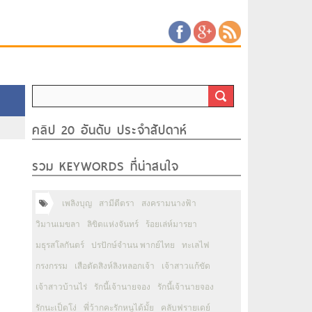
คลิป 20 อันดับ ประจำสัปดาห์
รวม KEYWORDS ที่น่าสนใจ
เพลิงบุญ
สามีตีตรา
สงครามนางฟ้า
วิมานเมขลา
ลิขิตแห่งจันทร์
ร้อยเล่ห์มารยา
มธุรสโลกันตร์
ปรปักษ์จำนน พากย์ไทย
ทะเลไฟ
กรงกรรม
เสือตัดสิงห์ลิงหลอกเจ้า
เจ้าสาวแก้ขัด
เจ้าสาวบ้านไร่
รักนี้เจ้านายจอง
รักนี้เจ้านายจอง
รักนะเป็ดโง่
พี่ว้ากคะรักหนูได้มั้ย
คลับฟรายเดย์