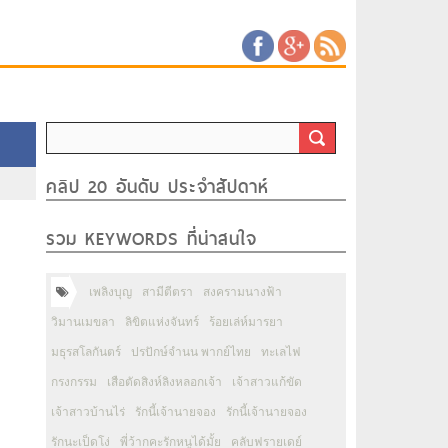
คลิป 20 อันดับ ประจำสัปดาห์
รวม KEYWORDS ที่น่าสนใจ
เพลิงบุญ
สามีตีตรา
สงครามนางฟ้า
วิมานเมขลา
ลิขิตแห่งจันทร์
ร้อยเล่ห์มารยา
มธุรสโลกันตร์
ปรปักษ์จำนน พากย์ไทย
ทะเลไฟ
กรงกรรม
เสือตัดสิงห์ลิงหลอกเจ้า
เจ้าสาวแก้ขัด
เจ้าสาวบ้านไร่
รักนี้เจ้านายจอง
รักนี้เจ้านายจอง
รักนะเป็ดโง่
พี่ว้ากคะรักหนูได้มั้ย
คลับฟรายเดย์