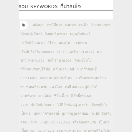
รวม KEYWORDS ที่น่าสนใจ
เพลิงบุญ
สามีตีตรา
สงครามนางฟ้า
วิมานเมขลา
ลิขิตแห่งจันทร์
ร้อยเล่ห์มารยา
มธุรสโลกันตร์
ปรปักษ์จำนน พากย์ไทย
ทะเลไฟ
กรงกรรม
เสือตัดสิงห์ลิงหลอกเจ้า
เจ้าสาวแก้ขัด
เจ้าสาวบ้านไร่
รักนี้เจ้านายจอง
รักนี้เจ้านายจอง
รักนะเป็ดโง่
พี่ว้ากคะรักหนูได้มั้ย
คลับฟรายเดย์
VIP รักซ่อนชู้
Club Friday
ออกแบบรักฉบับพิเศษ
วุ่นรักทายาทพันล้าน
พระพุทธเจ้ามหาศาสดาโลก
ทงอี จอมนางคู่บัลลังก์
ดาบพิฆาตกลางหิมะ
ชีวิตเพื่อชาติ รักนี้เพื่อเธอ
จอมราชันบัลลังก์อมตะ
VIP รักซ่อนชู้ เกาหลี
เสือชะนีเก้ง
เป็นต่อ
หกฉากครับจารย์
สุภาพบุรุษสุดซอย
ระเบิดเถิดเทิง
ตลก 6 ฉาก
3 หนุ่ม 3 มุม x2 2021
เลือดมังกร แรด
เป็นต่อ
เนื้อคู่ The Final Answer
เชฟกระทะเหล็ก
สงครามชีวิตโอชิน