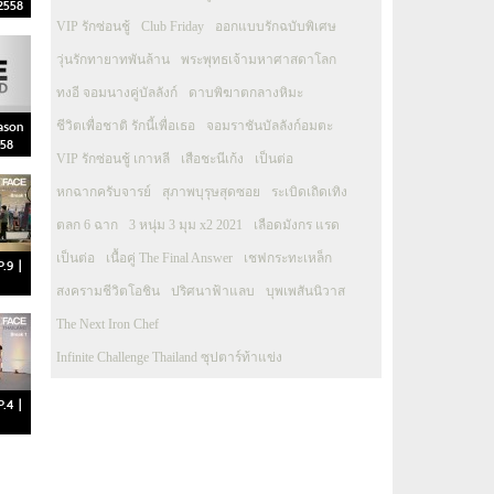
2558
VIP รักซ่อนชู้
Club Friday
ออกแบบรักฉบับพิเศษ
วุ่นรักทายาทพันล้าน
พระพุทธเจ้ามหาศาสดาโลก
ทงอี จอมนางคู่บัลลังก์
ดาบพิฆาตกลางหิมะ
ason
ชีวิตเพื่อชาติ รักนี้เพื่อเธอ
จอมราชันบัลลังก์อมตะ
558
VIP รักซ่อนชู้ เกาหลี
เสือชะนีเก้ง
เป็นต่อ
หกฉากครับจารย์
สุภาพบุรุษสุดซอย
ระเบิดเถิดเทิง
ตลก 6 ฉาก
3 หนุ่ม 3 มุม x2 2021
เลือดมังกร แรด
เป็นต่อ
เนื้อคู่ The Final Answer
เชฟกระทะเหล็ก
.9 |
สงครามชีวิตโอชิน
ปริศนาฟ้าแลบ
บุพเพสันนิวาส
The Next Iron Chef
Infinite Challenge Thailand ซุปตาร์ท้าแข่ง
.4 |