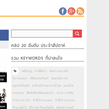
คลิป 20 อันดับ ประจำสัปดาห์
รวม KEYWORDS ที่น่าสนใจ
เพลิงบุญ
สามีตีตรา
สงครามนางฟ้า
ason
วิมานเมขลา
ลิขิตแห่งจันทร์
ร้อยเล่ห์มารยา
558
มธุรสโลกันตร์
ปรปักษ์จำนน พากย์ไทย
ทะเลไฟ
กรงกรรม
เสือตัดสิงห์ลิงหลอกเจ้า
เจ้าสาวแก้ขัด
เจ้าสาวบ้านไร่
รักนี้เจ้านายจอง
รักนี้เจ้านายจอง
ason
รักนะเป็ดโง่
พี่ว้ากคะรักหนูได้มั้ย
คลับฟรายเดย์