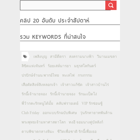
คลิป 20 อันดับ ประจำสัปดาห์
รวม KEYWORDS ที่น่าสนใจ
เพลิงบุญ
สามีตีตรา
สงครามนางฟ้า
วิมานเมขลา
ลิขิตแห่งจันทร์
ร้อยเล่ห์มารยา
มธุรสโลกันตร์
ปรปักษ์จำนน พากย์ไทย
ทะเลไฟ
กรงกรรม
เสือตัดสิงห์ลิงหลอกเจ้า
เจ้าสาวแก้ขัด
เจ้าสาวบ้านไร่
รักนี้เจ้านายจอง
รักนี้เจ้านายจอง
รักนะเป็ดโง่
พี่ว้ากคะรักหนูได้มั้ย
คลับฟรายเดย์
VIP รักซ่อนชู้
Club Friday
ออกแบบรักฉบับพิเศษ
วุ่นรักทายาทพันล้าน
พระพุทธเจ้ามหาศาสดาโลก
ทงอี จอมนางคู่บัลลังก์
ดาบพิฆาตกลางหิมะ
ชีวิตเพื่อชาติ รักนี้เพื่อเธอ