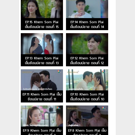
EP.15 Khem Sorn Plai
EP.14 Khem Sorn Plai
เข็มซ่อนปลาย ตอนที่ 15
เข็มซ่อนปลาย ตอนที่ 14
EP.13 Khem Sorn Plai
EP.12 Khem Sorn Plai
เข็มซ่อนปลาย ตอนที่ 13
เข็มซ่อนปลาย ตอนที่ 12
EP.11 Khem Sorn Plai เข็ม
EP.10 Khem Sorn Plai
ซ่อนปลาย ตอนที่ 11
เข็มซ่อนปลาย ตอนที่ 10
EP.9 Khem Sorn Plai เข็ม
EP.8 Khem Sorn Plai เข็ม