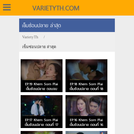
VARIETYTH.COM
เข็มซ่อนปลาย ล่าสุด
VarietyTh
/
เข็มซ่อนปลาย ล่าสุด
EP.19 Khem Sorn Plai
EP.18 Khem Sorn Plai
เข็มซ่อนปลาย ตอนจบ
เข็มซ่อนปลาย ตอนที่ 18
EP.17 Khem Sorn Plai
EP.16 Khem Sorn Plai
เข็มซ่อนปลาย ตอนที่ 17
เข็มซ่อนปลาย ตอนที่ 16