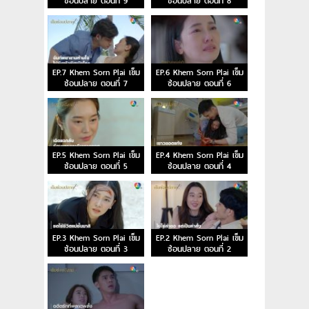
ซ่อนปลาย ตอนที่ 9
ซ่อนปลาย ตอนที่ 8
EP.7 Khem Sorn Plai เข็ม
EP.6 Khem Sorn Plai เข็ม
ซ่อนปลาย ตอนที่ 7
ซ่อนปลาย ตอนที่ 6
EP.5 Khem Sorn Plai เข็ม
EP.4 Khem Sorn Plai เข็ม
ซ่อนปลาย ตอนที่ 5
ซ่อนปลาย ตอนที่ 4
EP.3 Khem Sorn Plai เข็ม
EP.2 Khem Sorn Plai เข็ม
ซ่อนปลาย ตอนที่ 3
ซ่อนปลาย ตอนที่ 2