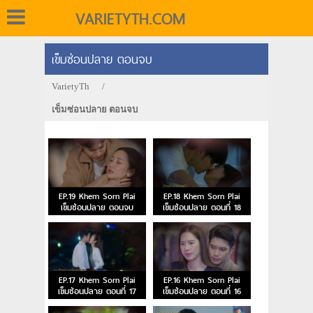
VARIETYTH.COM
เข็มซ่อนปลาย ตอนจบ
VarietyTh
/
เข็มซ่อนปลาย ตอนจบ
EP.19 Khem Sorn Plai
EP.18 Khem Sorn Plai
เข็มซ่อนปลาย ตอนจบ
เข็มซ่อนปลาย ตอนที่ 18
EP.17 Khem Sorn Plai
EP.16 Khem Sorn Plai
เข็มซ่อนปลาย ตอนที่ 17
เข็มซ่อนปลาย ตอนที่ 16