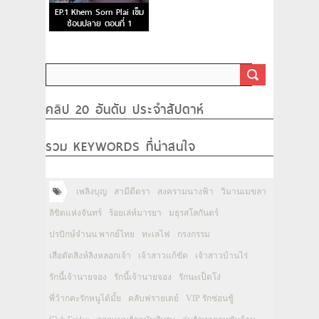
EP.1 Khem Sorn Plai เข็ม
ซ่อนปลาย ตอนที่ 1
คลิป 20 อันดับ ประจำสัปดาห์
รวม KEYWORDS ที่น่าสนใจ
เพลิงบุญ
สามีตีตรา
สงครามนางฟ้า
วิมานเมขลา
ลิขิตแห่งจันทร์
ร้อยเล่ห์มารยา
มธุรสโลกันตร์
ปรปักษ์จำนน พากย์ไทย
ทะเลไฟ
กรงกรรม
เสือตัดสิงห์ลิงหลอกเจ้า
เจ้าสาวแก้ขัด
เจ้าสาวบ้านไร่
รักนี้เจ้านายจอง
รักนี้เจ้านายจอง
รักนะเป็ดโง่
พี่ว้ากคะรักหนูได้มั้ย
คลับฟรายเดย์
VIP รักซ่อนชู้