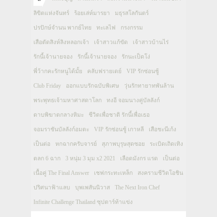
ลิขิตแห่งจันทร์
ร้อยเล่ห์มารยา
มธุรสโลกันตร์
ปรปักษ์จำนน พากย์ไทย
ทะเลไฟ
กรงกรรม
เสือตัดสิงห์ลิงหลอกเจ้า
เจ้าสาวแก้ขัด
เจ้าสาวบ้านไร่
รักนี้เจ้านายจอง
รักนี้เจ้านายจอง
รักนะเป็ดโง่
พี่ว้ากคะรักหนูได้มั้ย
คลับฟรายเดย์
VIP รักซ่อนชู้
Club Friday
ออกแบบรักฉบับพิเศษ
วุ่นรักทายาทพันล้าน
พระพุทธเจ้ามหาศาสดาโลก
ทงอี จอมนางคู่บัลลังก์
ดาบพิฆาตกลางหิมะ
ชีวิตเพื่อชาติ รักนี้เพื่อเธอ
จอมราชันบัลลังก์อมตะ
VIP รักซ่อนชู้ เกาหลี
เสือชะนีเก้ง
เป็นต่อ
หกฉากครับจารย์
สุภาพบุรุษสุดซอย
ระเบิดเถิดเทิง
ตลก 6 ฉาก
3 หนุ่ม 3 มุม x2 2021
เลือดมังกร แรด
เป็นต่อ
เนื้อคู่ The Final Answer
เชฟกระทะเหล็ก
สงครามชีวิตโอชิน
ปริศนาฟ้าแลบ
บุพเพสันนิวาส
The Next Iron Chef
Infinite Challenge Thailand ซุปตาร์ท้าแข่ง