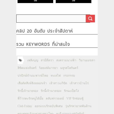
58
58
คลิป 20 อันดับ ประจำสัปดาห์
รวม KEYWORDS ที่น่าสนใจ
เพลิงบุญ
สามีตีตรา
สงครามนางฟ้า
วิมานเมขลา
ลิขิตแห่งจันทร์
ร้อยเล่ห์มารยา
มธุรสโลกันตร์
ปรปักษ์จำนน พากย์ไทย
ทะเลไฟ
กรงกรรม
เสือตัดสิงห์ลิงหลอกเจ้า
เจ้าสาวแก้ขัด
เจ้าสาวบ้านไร่
รักนี้เจ้านายจอง
รักนี้เจ้านายจอง
รักนะเป็ดโง่
พี่ว้ากคะรักหนูได้มั้ย
คลับฟรายเดย์
VIP รักซ่อนชู้
Club Friday
ออกแบบรักฉบับพิเศษ
วุ่นรักทายาทพันล้าน
พระพุทธเจ้ามหาศาสดาโลก
ทงอี จอมนางคู่บัลลังก์