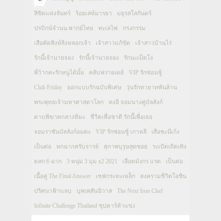
ลิขิตแห่งจันทร์
ร้อยเล่ห์มารยา
มธุรสโลกันตร์
ปรปักษ์จำนน พากย์ไทย
ทะเลไฟ
กรงกรรม
เสือตัดสิงห์ลิงหลอกเจ้า
เจ้าสาวแก้ขัด
เจ้าสาวบ้านไร่
รักนี้เจ้านายจอง
รักนี้เจ้านายจอง
รักนะเป็ดโง่
พี่ว้ากคะรักหนูได้มั้ย
คลับฟรายเดย์
VIP รักซ่อนชู้
Club Friday
ออกแบบรักฉบับพิเศษ
วุ่นรักทายาทพันล้าน
พระพุทธเจ้ามหาศาสดาโลก
ทงอี จอมนางคู่บัลลังก์
ดาบพิฆาตกลางหิมะ
ชีวิตเพื่อชาติ รักนี้เพื่อเธอ
จอมราชันบัลลังก์อมตะ
VIP รักซ่อนชู้ เกาหลี
เสือชะนีเก้ง
เป็นต่อ
หกฉากครับจารย์
สุภาพบุรุษสุดซอย
ระเบิดเถิดเทิง
ตลก 6 ฉาก
3 หนุ่ม 3 มุม x2 2021
เลือดมังกร แรด
เป็นต่อ
เนื้อคู่ The Final Answer
เชฟกระทะเหล็ก
สงครามชีวิตโอชิน
ปริศนาฟ้าแลบ
บุพเพสันนิวาส
The Next Iron Chef
Infinite Challenge Thailand ซุปตาร์ท้าแข่ง