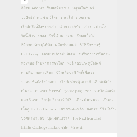
ลิขิตแห่งจันทร์
ร้อยเล่ห์มารยา
มธุรสโลกันตร์
ปรปักษ์จำนน พากย์ไทย
ทะเลไฟ
กรงกรรม
เสือตัดสิงห์ลิงหลอกเจ้า
เจ้าสาวแก้ขัด
เจ้าสาวบ้านไร่
รักนี้เจ้านายจอง
รักนี้เจ้านายจอง
รักนะเป็ดโง่
พี่ว้ากคะรักหนูได้มั้ย
คลับฟรายเดย์
VIP รักซ่อนชู้
Club Friday
ออกแบบรักฉบับพิเศษ
วุ่นรักทายาทพันล้าน
พระพุทธเจ้ามหาศาสดาโลก
ทงอี จอมนางคู่บัลลังก์
ดาบพิฆาตกลางหิมะ
ชีวิตเพื่อชาติ รักนี้เพื่อเธอ
จอมราชันบัลลังก์อมตะ
VIP รักซ่อนชู้ เกาหลี
เสือชะนีเก้ง
เป็นต่อ
หกฉากครับจารย์
สุภาพบุรุษสุดซอย
ระเบิดเถิดเทิง
ตลก 6 ฉาก
3 หนุ่ม 3 มุม x2 2021
เลือดมังกร แรด
เป็นต่อ
เนื้อคู่ The Final Answer
เชฟกระทะเหล็ก
สงครามชีวิตโอชิน
ปริศนาฟ้าแลบ
บุพเพสันนิวาส
The Next Iron Chef
Infinite Challenge Thailand ซุปตาร์ท้าแข่ง