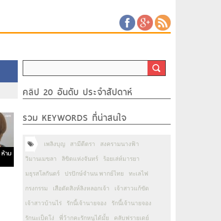
คลิป 20 อันดับ ประจำสัปดาห์
รวม KEYWORDS ที่น่าสนใจ
เพลิงบุญ
สามีตีตรา
สงครามนางฟ้า
 ห้าม
วิมานเมขลา
ลิขิตแห่งจันทร์
ร้อยเล่ห์มารยา
มธุรสโลกันตร์
ปรปักษ์จำนน พากย์ไทย
ทะเลไฟ
กรงกรรม
เสือตัดสิงห์ลิงหลอกเจ้า
เจ้าสาวแก้ขัด
เจ้าสาวบ้านไร่
รักนี้เจ้านายจอง
รักนี้เจ้านายจอง
รักนะเป็ดโง่
พี่ว้ากคะรักหนูได้มั้ย
คลับฟรายเดย์