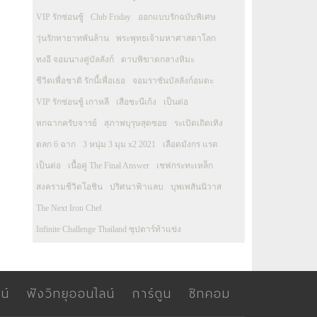
VIP รักซ่อนชู้
Club Friday
ออกแบบรักฉบับพิเศษ
วุ่นรักทายาทพันล้าน
พระพุทธเจ้ามหาศาสดาโลก
ทงอี จอมนางคู่บัลลังก์
ดาบพิฆาตกลางหิมะ
ชีวิตเพื่อชาติ รักนี้เพื่อเธอ
จอมราชันบัลลังก์อมตะ
VIP รักซ่อนชู้ เกาหลี
เสือชะนีเก้ง
เป็นต่อ
หกฉากครับจารย์
สุภาพบุรุษสุดซอย
ระเบิดเถิดเทิง
ตลก 6 ฉาก
3 หนุ่ม 3 มุม x2 2021
เลือดมังกร แรด
เป็นต่อ
เนื้อคู่ The Final Answer
เชฟกระทะเหล็ก
สงครามชีวิตโอชิน
ปริศนาฟ้าแลบ
บุพเพสันนิวาส
The Next Iron Chef
Infinite Challenge Thailand ซุปตาร์ท้าแข่ง
น์
ฟังวิทยุออนไลน์
การ์ตูน
ซิทคอม