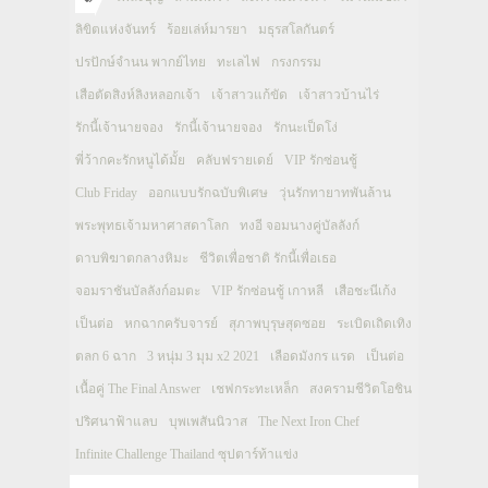
ลิขิตแห่งจันทร์
ร้อยเล่ห์มารยา
มธุรสโลกันตร์
ปรปักษ์จำนน พากย์ไทย
ทะเลไฟ
กรงกรรม
เสือตัดสิงห์ลิงหลอกเจ้า
เจ้าสาวแก้ขัด
เจ้าสาวบ้านไร่
รักนี้เจ้านายจอง
รักนี้เจ้านายจอง
รักนะเป็ดโง่
พี่ว้ากคะรักหนูได้มั้ย
คลับฟรายเดย์
VIP รักซ่อนชู้
Club Friday
ออกแบบรักฉบับพิเศษ
วุ่นรักทายาทพันล้าน
พระพุทธเจ้ามหาศาสดาโลก
ทงอี จอมนางคู่บัลลังก์
ดาบพิฆาตกลางหิมะ
ชีวิตเพื่อชาติ รักนี้เพื่อเธอ
จอมราชันบัลลังก์อมตะ
VIP รักซ่อนชู้ เกาหลี
เสือชะนีเก้ง
เป็นต่อ
หกฉากครับจารย์
สุภาพบุรุษสุดซอย
ระเบิดเถิดเทิง
ตลก 6 ฉาก
3 หนุ่ม 3 มุม x2 2021
เลือดมังกร แรด
เป็นต่อ
เนื้อคู่ The Final Answer
เชฟกระทะเหล็ก
สงครามชีวิตโอชิน
ปริศนาฟ้าแลบ
บุพเพสันนิวาส
The Next Iron Chef
Infinite Challenge Thailand ซุปตาร์ท้าแข่ง