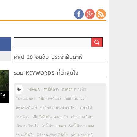
คลิป 20 อันดับ ประจำสัปดาห์
รวม KEYWORDS ที่น่าสนใจ
เพลิงบุญ
สามีตีตรา
สงครามนางฟ้า
ัวใจ
วิมานเมขลา
ลิขิตแห่งจันทร์
ร้อยเล่ห์มารยา
มธุรสโลกันตร์
ปรปักษ์จำนน พากย์ไทย
ทะเลไฟ
กรงกรรม
เสือตัดสิงห์ลิงหลอกเจ้า
เจ้าสาวแก้ขัด
เจ้าสาวบ้านไร่
รักนี้เจ้านายจอง
รักนี้เจ้านายจอง
รักนะเป็ดโง่
พี่ว้ากคะรักหนูได้มั้ย
คลับฟรายเดย์