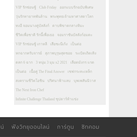
VIP รักซ่อนชู้
Club Friday
ออกแบบรักฉบับพิเศษ
วุ่นรักทายาทพันล้าน
พระพุทธเจ้ามหาศาสดาโลก
ทงอี จอมนางคู่บัลลังก์
ดาบพิฆาตกลางหิมะ
ชีวิตเพื่อชาติ รักนี้เพื่อเธอ
จอมราชันบัลลังก์อมตะ
VIP รักซ่อนชู้ เกาหลี
เสือชะนีเก้ง
เป็นต่อ
หกฉากครับจารย์
สุภาพบุรุษสุดซอย
ระเบิดเถิดเทิง
ตลก 6 ฉาก
3 หนุ่ม 3 มุม x2 2021
เลือดมังกร แรด
เป็นต่อ
เนื้อคู่ The Final Answer
เชฟกระทะเหล็ก
สงครามชีวิตโอชิน
ปริศนาฟ้าแลบ
บุพเพสันนิวาส
The Next Iron Chef
Infinite Challenge Thailand ซุปตาร์ท้าแข่ง
น์
ฟังวิทยุออนไลน์
การ์ตูน
ซิทคอม