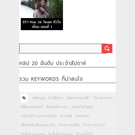
EP.1 Hua Jai Teuan หัวใจ
เถื่อน ตอนที่ 1
คลิป 20 อันดับ ประจำสัปดาห์
รวม KEYWORDS ที่น่าสนใจ
เพลิงบุญ
สามีตีตรา
สงครามนางฟ้า
วิมานเมขลา
ลิขิตแห่งจันทร์
ร้อยเล่ห์มารยา
มธุรสโลกันตร์
ปรปักษ์จำนน พากย์ไทย
ทะเลไฟ
กรงกรรม
เสือตัดสิงห์ลิงหลอกเจ้า
เจ้าสาวแก้ขัด
เจ้าสาวบ้านไร่
รักนี้เจ้านายจอง
รักนี้เจ้านายจอง
รักนะเป็ดโง่