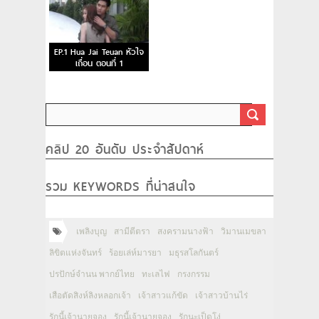
EP.1 Hua Jai Teuan หัวใจ
เถื่อน ตอนที่ 1
คลิป 20 อันดับ ประจำสัปดาห์
รวม KEYWORDS ที่น่าสนใจ
เพลิงบุญ
สามีตีตรา
สงครามนางฟ้า
วิมานเมขลา
ลิขิตแห่งจันทร์
ร้อยเล่ห์มารยา
มธุรสโลกันตร์
ปรปักษ์จำนน พากย์ไทย
ทะเลไฟ
กรงกรรม
เสือตัดสิงห์ลิงหลอกเจ้า
เจ้าสาวแก้ขัด
เจ้าสาวบ้านไร่
รักนี้เจ้านายจอง
รักนี้เจ้านายจอง
รักนะเป็ดโง่