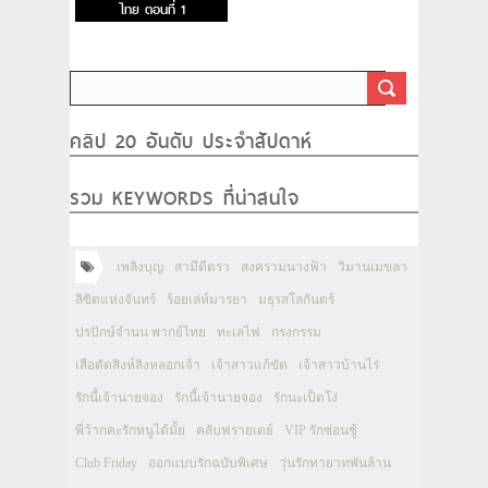
ไทย ตอนที่ 1
คลิป 20 อันดับ ประจำสัปดาห์
รวม KEYWORDS ที่น่าสนใจ
เพลิงบุญ
สามีตีตรา
สงครามนางฟ้า
วิมานเมขลา
ลิขิตแห่งจันทร์
ร้อยเล่ห์มารยา
มธุรสโลกันตร์
ปรปักษ์จำนน พากย์ไทย
ทะเลไฟ
กรงกรรม
เสือตัดสิงห์ลิงหลอกเจ้า
เจ้าสาวแก้ขัด
เจ้าสาวบ้านไร่
รักนี้เจ้านายจอง
รักนี้เจ้านายจอง
รักนะเป็ดโง่
พี่ว้ากคะรักหนูได้มั้ย
คลับฟรายเดย์
VIP รักซ่อนชู้
Club Friday
ออกแบบรักฉบับพิเศษ
วุ่นรักทายาทพันล้าน