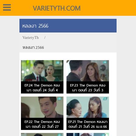
VARIETYTH.COM
หลงเงา 2566
VarietyTh
/
หลงเงา 2566
EP.24 The Demon หลง
EP.23 The Demon หลง
เงา ตอนที่ 24 วันที่ 4
เงา ตอนที่ 23 วันที่ 3
พ.ค.66
พ.ค.66
EP.22 The Demon หลง
EP.21 The Demon หลงเงา
เงา ตอนที่ 22 วันที่ 27
ตอนที่ 21 วันที่ 26 เม.ย.66
เม.ย.66