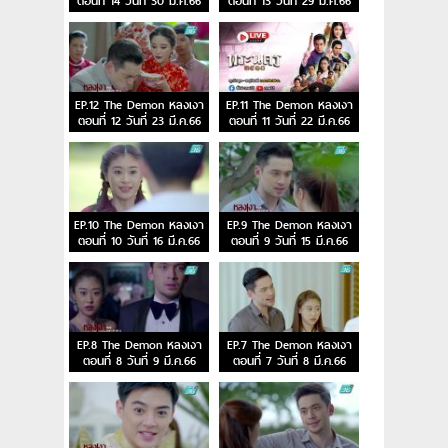
ตอนที่ 14 วันที่ 30 มี.ค.66
ตอนที่ 13 วันที่ 29 มี.ค.66
EP.12 The Demon หลงเงา
EP.11 The Demon หลงเงา
ตอนที่ 12 วันที่ 23 มี.ค.66
ตอนที่ 11 วันที่ 22 มี.ค.66
EP.10 The Demon หลงเงา
EP.9 The Demon หลงเงา
ตอนที่ 10 วันที่ 16 มี.ค.66
ตอนที่ 9 วันที่ 15 มี.ค.66
EP.8 The Demon หลงเงา
EP.7 The Demon หลงเงา
ตอนที่ 8 วันที่ 9 มี.ค.66
ตอนที่ 7 วันที่ 8 มี.ค.66