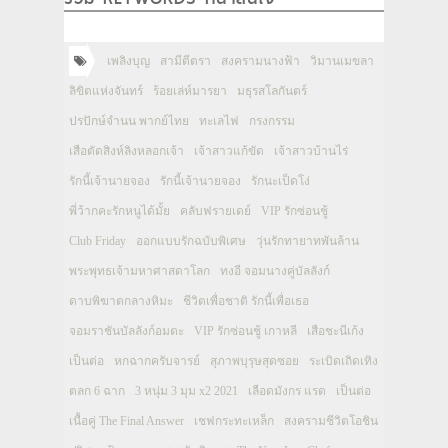
เพลิงบุญ
สามีตีตรา
สงครามนางฟ้า
วิมานเมขลา
ลิขิตแห่งจันทร์
ร้อยเล่ห์มารยา
มธุรสโลกันตร์
ปรปักษ์จำนน พากย์ไทย
ทะเลไฟ
กรงกรรม
เสือตัดสิงห์ลิงหลอกเจ้า
เจ้าสาวแก้ขัด
เจ้าสาวบ้านไร่
รักนี้เจ้านายจอง
รักนี้เจ้านายจอง
รักนะเป็ดโง่
พี่ว้ากคะรักหนูได้มั้ย
คลับฟรายเดย์
VIP รักซ่อนชู้
Club Friday
ออกแบบรักฉบับพิเศษ
วุ่นรักทายาทพันล้าน
พระพุทธเจ้ามหาศาสดาโลก
ทงอี จอมนางคู่บัลลังก์
ดาบพิฆาตกลางหิมะ
ชีวิตเพื่อชาติ รักนี้เพื่อเธอ
จอมราชันบัลลังก์อมตะ
VIP รักซ่อนชู้ เกาหลี
เสือชะนีเก้ง
เป็นต่อ
หกฉากครับจารย์
สุภาพบุรุษสุดซอย
ระเบิดเถิดเทิง
ตลก 6 ฉาก
3 หนุ่ม 3 มุม x2 2021
เลือดมังกร แรด
เป็นต่อ
เนื้อคู่ The Final Answer
เชฟกระทะเหล็ก
สงครามชีวิตโอชิน