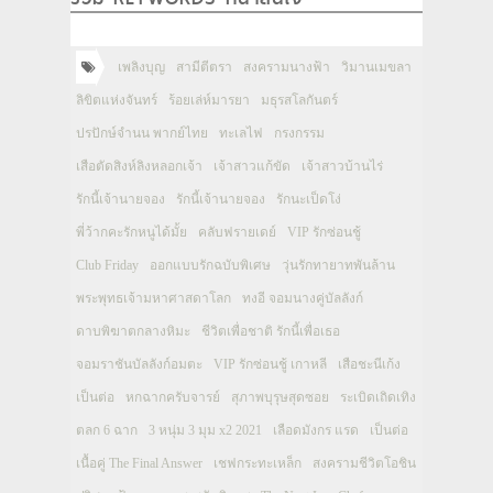
เพลิงบุญ
สามีตีตรา
สงครามนางฟ้า
วิมานเมขลา
ลิขิตแห่งจันทร์
ร้อยเล่ห์มารยา
มธุรสโลกันตร์
ปรปักษ์จำนน พากย์ไทย
ทะเลไฟ
กรงกรรม
เสือตัดสิงห์ลิงหลอกเจ้า
เจ้าสาวแก้ขัด
เจ้าสาวบ้านไร่
รักนี้เจ้านายจอง
รักนี้เจ้านายจอง
รักนะเป็ดโง่
พี่ว้ากคะรักหนูได้มั้ย
คลับฟรายเดย์
VIP รักซ่อนชู้
Club Friday
ออกแบบรักฉบับพิเศษ
วุ่นรักทายาทพันล้าน
พระพุทธเจ้ามหาศาสดาโลก
ทงอี จอมนางคู่บัลลังก์
ดาบพิฆาตกลางหิมะ
ชีวิตเพื่อชาติ รักนี้เพื่อเธอ
จอมราชันบัลลังก์อมตะ
VIP รักซ่อนชู้ เกาหลี
เสือชะนีเก้ง
เป็นต่อ
หกฉากครับจารย์
สุภาพบุรุษสุดซอย
ระเบิดเถิดเทิง
ตลก 6 ฉาก
3 หนุ่ม 3 มุม x2 2021
เลือดมังกร แรด
เป็นต่อ
เนื้อคู่ The Final Answer
เชฟกระทะเหล็ก
สงครามชีวิตโอชิน