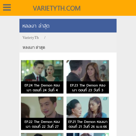
VARIETYTH.COM
หลงเงา ล่าสุด
VarietyTh
/
หลงเงา ล่าสุด
EP.24 The Demon หลง
EP.23 The Demon หลง
เงา ตอนที่ 24 วันที่ 4
เงา ตอนที่ 23 วันที่ 3
พ.ค.66
พ.ค.66
EP.22 The Demon หลง
EP.21 The Demon หลงเงา
เงา ตอนที่ 22 วันที่ 27
ตอนที่ 21 วันที่ 26 เม.ย.66
เม.ย.66