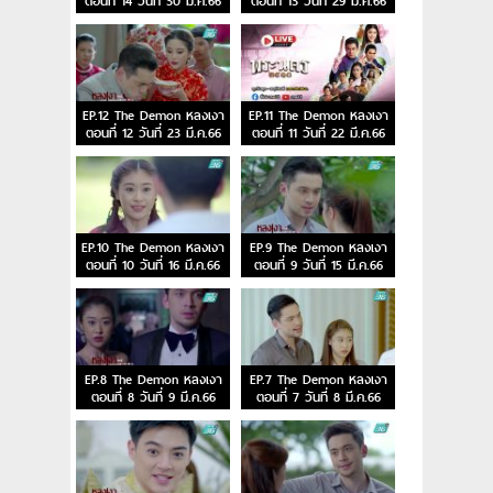
ตอนที่ 14 วันที่ 30 มี.ค.66
ตอนที่ 13 วันที่ 29 มี.ค.66
EP.12 The Demon หลงเงา
EP.11 The Demon หลงเงา
ตอนที่ 12 วันที่ 23 มี.ค.66
ตอนที่ 11 วันที่ 22 มี.ค.66
EP.10 The Demon หลงเงา
EP.9 The Demon หลงเงา
ตอนที่ 10 วันที่ 16 มี.ค.66
ตอนที่ 9 วันที่ 15 มี.ค.66
EP.8 The Demon หลงเงา
EP.7 The Demon หลงเงา
ตอนที่ 8 วันที่ 9 มี.ค.66
ตอนที่ 7 วันที่ 8 มี.ค.66