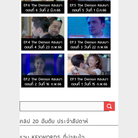
EP.6 The Demon หลงเงา
EP.5 The Demon หลงเงา
ตอนที่ 6 วันที่ 2 มี.ค.66
ตอนที่ 5 วันที่ 1 มี.ค.66
EP.4 The Demon หลงเงา
EP.3 The Demon หลงเงา
ตอนที่ 4 วันที่ 23 ก.พ.66
ตอนที่ 3 วันที่ 22 ก.พ.66
EP.2 The Demon หลงเงา
EP.1 The Demon หลงเงา
ตอนที่ 2 วันที่ 16 ก.พ.66
ตอนที่ 1 วันที่ 15 ก.พ.66
คลิป 20 อันดับ ประจำสัปดาห์
รวม KEYWORDS ที่น่าสนใจ