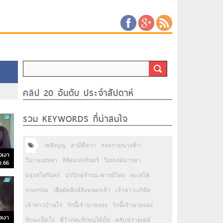
คลิป 20 อันดับ ประจำสัปดาห์
รวม KEYWORDS ที่น่าสนใจ
เพลิงบุญ
สามีตีตรา
สงครามนางฟ้า
งเงา
วิมานเมขลา
ลิขิตแห่งจันทร์
ร้อยเล่ห์มารยา
ย.66
มธุรสโลกันตร์
ปรปักษ์จำนน พากย์ไทย
ทะเลไฟ
กรงกรรม
เสือตัดสิงห์ลิงหลอกเจ้า
เจ้าสาวแก้ขัด
เจ้าสาวบ้านไร่
รักนี้เจ้านายจอง
รักนี้เจ้านายจอง
เงา
รักนะเป็ดโง่
พี่ว้ากคะรักหนูได้มั้ย
คลับฟรายเดย์