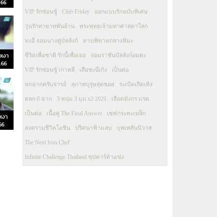
.66
VIP รักซ่อนชู้
Club Friday
ออกแบบรักฉบับพิเศษ
วุ่นรักทายาทพันล้าน
พระพุทธเจ้ามหาศาสดาโลก
ทงอี จอมนางคู่บัลลังก์
ดาบพิฆาตกลางหิมะ
งเงา
ชีวิตเพื่อชาติ รักนี้เพื่อเธอ
จอมราชันบัลลังก์อมตะ
ค.66
VIP รักซ่อนชู้ เกาหลี
เสือชะนีเก้ง
เป็นต่อ
หกฉากครับจารย์
สุภาพบุรุษสุดซอย
ระเบิดเถิดเทิง
ตลก 6 ฉาก
3 หนุ่ม 3 มุม x2 2021
เลือดมังกร แรด
เป็นต่อ
เนื้อคู่ The Final Answer
เชฟกระทะเหล็ก
เงา
66
สงครามชีวิตโอชิน
ปริศนาฟ้าแลบ
บุพเพสันนิวาส
The Next Iron Chef
Infinite Challenge Thailand ซุปตาร์ท้าแข่ง