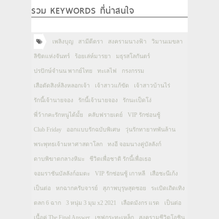
รวม KEYWORDS ที่น่าสนใจ
เพลิงบุญ
สามีตีตรา
สงครามนางฟ้า
วิมานเมขลา
ลิขิตแห่งจันทร์
ร้อยเล่ห์มารยา
มธุรสโลกันตร์
ปรปักษ์จำนน พากย์ไทย
ทะเลไฟ
กรงกรรม
เสือตัดสิงห์ลิงหลอกเจ้า
เจ้าสาวแก้ขัด
เจ้าสาวบ้านไร่
รักนี้เจ้านายจอง
รักนี้เจ้านายจอง
รักนะเป็ดโง่
พี่ว้ากคะรักหนูได้มั้ย
คลับฟรายเดย์
VIP รักซ่อนชู้
Club Friday
ออกแบบรักฉบับพิเศษ
วุ่นรักทายาทพันล้าน
พระพุทธเจ้ามหาศาสดาโลก
ทงอี จอมนางคู่บัลลังก์
ดาบพิฆาตกลางหิมะ
ชีวิตเพื่อชาติ รักนี้เพื่อเธอ
จอมราชันบัลลังก์อมตะ
VIP รักซ่อนชู้ เกาหลี
เสือชะนีเก้ง
เป็นต่อ
หกฉากครับจารย์
สุภาพบุรุษสุดซอย
ระเบิดเถิดเทิง
ตลก 6 ฉาก
3 หนุ่ม 3 มุม x2 2021
เลือดมังกร แรด
เป็นต่อ
เนื้อคู่ The Final Answer
เชฟกระทะเหล็ก
สงครามชีวิตโอชิน