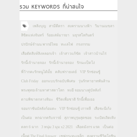
รวม KEYWORDS ที่น่าสนใจ
เพลิงบุญ
สามีตีตรา
สงครามนางฟ้า
วิมานเมขลา
ลิขิตแห่งจันทร์
ร้อยเล่ห์มารยา
มธุรสโลกันตร์
ปรปักษ์จำนน พากย์ไทย
ทะเลไฟ
กรงกรรม
เสือตัดสิงห์ลิงหลอกเจ้า
เจ้าสาวแก้ขัด
เจ้าสาวบ้านไร่
รักนี้เจ้านายจอง
รักนี้เจ้านายจอง
รักนะเป็ดโง่
พี่ว้ากคะรักหนูได้มั้ย
คลับฟรายเดย์
VIP รักซ่อนชู้
Club Friday
ออกแบบรักฉบับพิเศษ
วุ่นรักทายาทพันล้าน
พระพุทธเจ้ามหาศาสดาโลก
ทงอี จอมนางคู่บัลลังก์
ดาบพิฆาตกลางหิมะ
ชีวิตเพื่อชาติ รักนี้เพื่อเธอ
จอมราชันบัลลังก์อมตะ
VIP รักซ่อนชู้ เกาหลี
เสือชะนีเก้ง
เป็นต่อ
หกฉากครับจารย์
สุภาพบุรุษสุดซอย
ระเบิดเถิดเทิง
ตลก 6 ฉาก
3 หนุ่ม 3 มุม x2 2021
เลือดมังกร แรด
เป็นต่อ
เนื้อคู่ The Final Answer
เชฟกระทะเหล็ก
สงครามชีวิตโอชิน