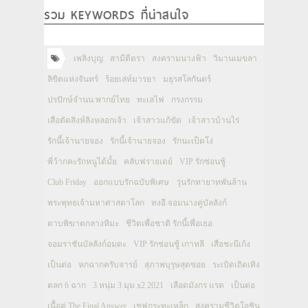
รวม KEYWORDS ที่น่าสนใจ
เพลิงบุญ
สามีตีตรา
สงครามนางฟ้า
วิมานเมขลา
ลิขิตแห่งจันทร์
ร้อยเล่ห์มารยา
มธุรสโลกันตร์
ปรปักษ์จำนน พากย์ไทย
ทะเลไฟ
กรงกรรม
เสือตัดสิงห์ลิงหลอกเจ้า
เจ้าสาวแก้ขัด
เจ้าสาวบ้านไร่
รักนี้เจ้านายจอง
รักนี้เจ้านายจอง
รักนะเป็ดโง่
พี่ว้ากคะรักหนูได้มั้ย
คลับฟรายเดย์
VIP รักซ่อนชู้
Club Friday
ออกแบบรักฉบับพิเศษ
วุ่นรักทายาทพันล้าน
พระพุทธเจ้ามหาศาสดาโลก
ทงอี จอมนางคู่บัลลังก์
ดาบพิฆาตกลางหิมะ
ชีวิตเพื่อชาติ รักนี้เพื่อเธอ
จอมราชันบัลลังก์อมตะ
VIP รักซ่อนชู้ เกาหลี
เสือชะนีเก้ง
เป็นต่อ
หกฉากครับจารย์
สุภาพบุรุษสุดซอย
ระเบิดเถิดเทิง
ตลก 6 ฉาก
3 หนุ่ม 3 มุม x2 2021
เลือดมังกร แรด
เป็นต่อ
เนื้อคู่ The Final Answer
เชฟกระทะเหล็ก
สงครามชีวิตโอชิน