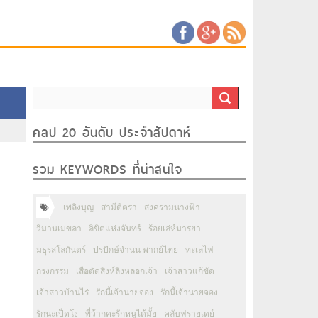
คลิป 20 อันดับ ประจำสัปดาห์
รวม KEYWORDS ที่น่าสนใจ
เพลิงบุญ
สามีตีตรา
สงครามนางฟ้า
วิมานเมขลา
ลิขิตแห่งจันทร์
ร้อยเล่ห์มารยา
มธุรสโลกันตร์
ปรปักษ์จำนน พากย์ไทย
ทะเลไฟ
กรงกรรม
เสือตัดสิงห์ลิงหลอกเจ้า
เจ้าสาวแก้ขัด
เจ้าสาวบ้านไร่
รักนี้เจ้านายจอง
รักนี้เจ้านายจอง
รักนะเป็ดโง่
พี่ว้ากคะรักหนูได้มั้ย
คลับฟรายเดย์