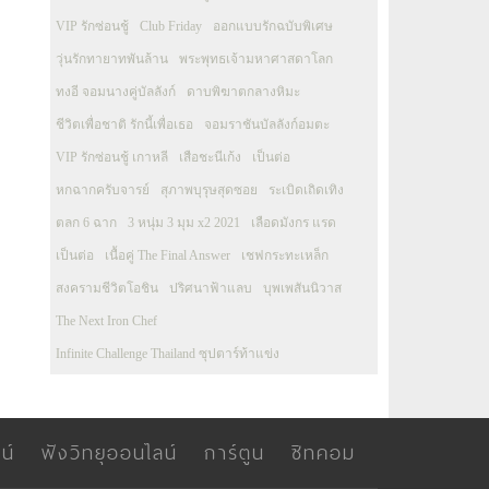
VIP รักซ่อนชู้
Club Friday
ออกแบบรักฉบับพิเศษ
วุ่นรักทายาทพันล้าน
พระพุทธเจ้ามหาศาสดาโลก
ทงอี จอมนางคู่บัลลังก์
ดาบพิฆาตกลางหิมะ
ชีวิตเพื่อชาติ รักนี้เพื่อเธอ
จอมราชันบัลลังก์อมตะ
VIP รักซ่อนชู้ เกาหลี
เสือชะนีเก้ง
เป็นต่อ
หกฉากครับจารย์
สุภาพบุรุษสุดซอย
ระเบิดเถิดเทิง
ตลก 6 ฉาก
3 หนุ่ม 3 มุม x2 2021
เลือดมังกร แรด
เป็นต่อ
เนื้อคู่ The Final Answer
เชฟกระทะเหล็ก
สงครามชีวิตโอชิน
ปริศนาฟ้าแลบ
บุพเพสันนิวาส
The Next Iron Chef
Infinite Challenge Thailand ซุปตาร์ท้าแข่ง
น์
ฟังวิทยุออนไลน์
การ์ตูน
ซิทคอม