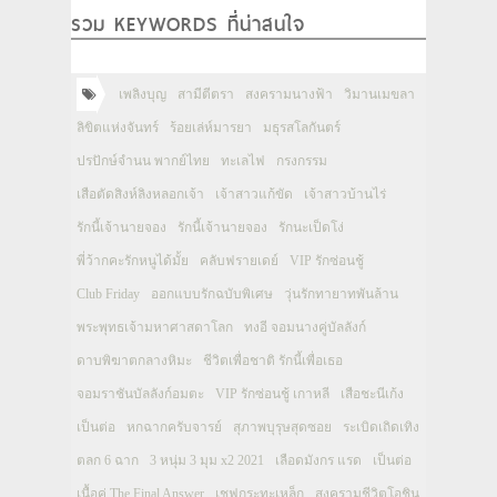
รวม KEYWORDS ที่น่าสนใจ
เพลิงบุญ
สามีตีตรา
สงครามนางฟ้า
วิมานเมขลา
ลิขิตแห่งจันทร์
ร้อยเล่ห์มารยา
มธุรสโลกันตร์
ปรปักษ์จำนน พากย์ไทย
ทะเลไฟ
กรงกรรม
เสือตัดสิงห์ลิงหลอกเจ้า
เจ้าสาวแก้ขัด
เจ้าสาวบ้านไร่
รักนี้เจ้านายจอง
รักนี้เจ้านายจอง
รักนะเป็ดโง่
พี่ว้ากคะรักหนูได้มั้ย
คลับฟรายเดย์
VIP รักซ่อนชู้
Club Friday
ออกแบบรักฉบับพิเศษ
วุ่นรักทายาทพันล้าน
พระพุทธเจ้ามหาศาสดาโลก
ทงอี จอมนางคู่บัลลังก์
ดาบพิฆาตกลางหิมะ
ชีวิตเพื่อชาติ รักนี้เพื่อเธอ
จอมราชันบัลลังก์อมตะ
VIP รักซ่อนชู้ เกาหลี
เสือชะนีเก้ง
เป็นต่อ
หกฉากครับจารย์
สุภาพบุรุษสุดซอย
ระเบิดเถิดเทิง
ตลก 6 ฉาก
3 หนุ่ม 3 มุม x2 2021
เลือดมังกร แรด
เป็นต่อ
เนื้อคู่ The Final Answer
เชฟกระทะเหล็ก
สงครามชีวิตโอชิน