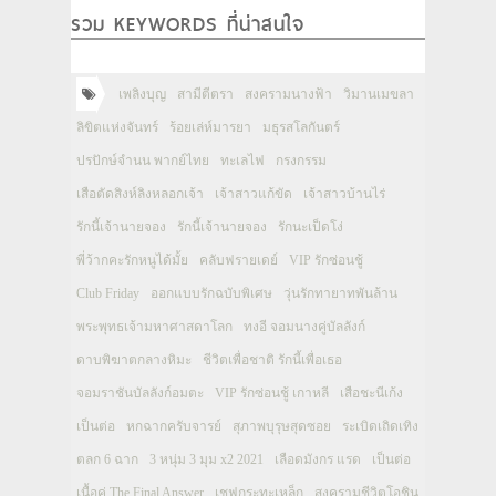
รวม KEYWORDS ที่น่าสนใจ
เพลิงบุญ
สามีตีตรา
สงครามนางฟ้า
วิมานเมขลา
ลิขิตแห่งจันทร์
ร้อยเล่ห์มารยา
มธุรสโลกันตร์
ปรปักษ์จำนน พากย์ไทย
ทะเลไฟ
กรงกรรม
เสือตัดสิงห์ลิงหลอกเจ้า
เจ้าสาวแก้ขัด
เจ้าสาวบ้านไร่
รักนี้เจ้านายจอง
รักนี้เจ้านายจอง
รักนะเป็ดโง่
พี่ว้ากคะรักหนูได้มั้ย
คลับฟรายเดย์
VIP รักซ่อนชู้
Club Friday
ออกแบบรักฉบับพิเศษ
วุ่นรักทายาทพันล้าน
พระพุทธเจ้ามหาศาสดาโลก
ทงอี จอมนางคู่บัลลังก์
ดาบพิฆาตกลางหิมะ
ชีวิตเพื่อชาติ รักนี้เพื่อเธอ
จอมราชันบัลลังก์อมตะ
VIP รักซ่อนชู้ เกาหลี
เสือชะนีเก้ง
เป็นต่อ
หกฉากครับจารย์
สุภาพบุรุษสุดซอย
ระเบิดเถิดเทิง
ตลก 6 ฉาก
3 หนุ่ม 3 มุม x2 2021
เลือดมังกร แรด
เป็นต่อ
เนื้อคู่ The Final Answer
เชฟกระทะเหล็ก
สงครามชีวิตโอชิน