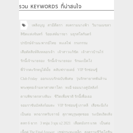
รวม KEYWORDS ที่น่าสนใจ
เพลิงบุญ
สามีตีตรา
สงครามนางฟ้า
วิมานเมขลา
ลิขิตแห่งจันทร์
ร้อยเล่ห์มารยา
มธุรสโลกันตร์
ปรปักษ์จำนน พากย์ไทย
ทะเลไฟ
กรงกรรม
เสือตัดสิงห์ลิงหลอกเจ้า
เจ้าสาวแก้ขัด
เจ้าสาวบ้านไร่
รักนี้เจ้านายจอง
รักนี้เจ้านายจอง
รักนะเป็ดโง่
พี่ว้ากคะรักหนูได้มั้ย
คลับฟรายเดย์
VIP รักซ่อนชู้
Club Friday
ออกแบบรักฉบับพิเศษ
วุ่นรักทายาทพันล้าน
พระพุทธเจ้ามหาศาสดาโลก
ทงอี จอมนางคู่บัลลังก์
ดาบพิฆาตกลางหิมะ
ชีวิตเพื่อชาติ รักนี้เพื่อเธอ
จอมราชันบัลลังก์อมตะ
VIP รักซ่อนชู้ เกาหลี
เสือชะนีเก้ง
เป็นต่อ
หกฉากครับจารย์
สุภาพบุรุษสุดซอย
ระเบิดเถิดเทิง
ตลก 6 ฉาก
3 หนุ่ม 3 มุม x2 2021
เลือดมังกร แรด
เป็นต่อ
เนื้อคู่ The Final Answer
เชฟกระทะเหล็ก
สงครามชีวิตโอชิน