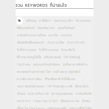
รวม KEYWORDS ที่น่าสนใจ
เพลิงบุญ
สามีตีตรา
สงครามนางฟ้า
วิมานเมขลา
ลิขิตแห่งจันทร์
ร้อยเล่ห์มารยา
มธุรสโลกันตร์
ปรปักษ์จำนน พากย์ไทย
ทะเลไฟ
กรงกรรม
เสือตัดสิงห์ลิงหลอกเจ้า
เจ้าสาวแก้ขัด
เจ้าสาวบ้านไร่
รักนี้เจ้านายจอง
รักนี้เจ้านายจอง
รักนะเป็ดโง่
พี่ว้ากคะรักหนูได้มั้ย
คลับฟรายเดย์
VIP รักซ่อนชู้
Club Friday
ออกแบบรักฉบับพิเศษ
วุ่นรักทายาทพันล้าน
พระพุทธเจ้ามหาศาสดาโลก
ทงอี จอมนางคู่บัลลังก์
ดาบพิฆาตกลางหิมะ
ชีวิตเพื่อชาติ รักนี้เพื่อเธอ
จอมราชันบัลลังก์อมตะ
VIP รักซ่อนชู้ เกาหลี
เสือชะนีเก้ง
เป็นต่อ
หกฉากครับจารย์
สุภาพบุรุษสุดซอย
ระเบิดเถิดเทิง
ตลก 6 ฉาก
3 หนุ่ม 3 มุม x2 2021
เลือดมังกร แรด
เป็นต่อ
เนื้อคู่ The Final Answer
เชฟกระทะเหล็ก
สงครามชีวิตโอชิน