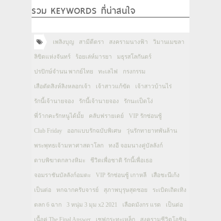
รวม KEYWORDS ที่น่าสนใจ
เพลิงบุญ
สามีตีตรา
สงครามนางฟ้า
วิมานเมขลา
ลิขิตแห่งจันทร์
ร้อยเล่ห์มารยา
มธุรสโลกันตร์
ปรปักษ์จำนน พากย์ไทย
ทะเลไฟ
กรงกรรม
เสือตัดสิงห์ลิงหลอกเจ้า
เจ้าสาวแก้ขัด
เจ้าสาวบ้านไร่
รักนี้เจ้านายจอง
รักนี้เจ้านายจอง
รักนะเป็ดโง่
พี่ว้ากคะรักหนูได้มั้ย
คลับฟรายเดย์
VIP รักซ่อนชู้
Club Friday
ออกแบบรักฉบับพิเศษ
วุ่นรักทายาทพันล้าน
พระพุทธเจ้ามหาศาสดาโลก
ทงอี จอมนางคู่บัลลังก์
ดาบพิฆาตกลางหิมะ
ชีวิตเพื่อชาติ รักนี้เพื่อเธอ
จอมราชันบัลลังก์อมตะ
VIP รักซ่อนชู้ เกาหลี
เสือชะนีเก้ง
เป็นต่อ
หกฉากครับจารย์
สุภาพบุรุษสุดซอย
ระเบิดเถิดเทิง
ตลก 6 ฉาก
3 หนุ่ม 3 มุม x2 2021
เลือดมังกร แรด
เป็นต่อ
เนื้อคู่ The Final Answer
เชฟกระทะเหล็ก
สงครามชีวิตโอชิน