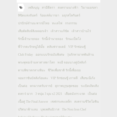
เพลิงบุญ
สามีตีตรา
สงครามนางฟ้า
วิมานเมขลา
ลิขิตแห่งจันทร์
ร้อยเล่ห์มารยา
มธุรสโลกันตร์
ปรปักษ์จำนน พากย์ไทย
ทะเลไฟ
กรงกรรม
เสือตัดสิงห์ลิงหลอกเจ้า
เจ้าสาวแก้ขัด
เจ้าสาวบ้านไร่
รักนี้เจ้านายจอง
รักนี้เจ้านายจอง
รักนะเป็ดโง่
พี่ว้ากคะรักหนูได้มั้ย
คลับฟรายเดย์
VIP รักซ่อนชู้
Club Friday
ออกแบบรักฉบับพิเศษ
วุ่นรักทายาทพันล้าน
พระพุทธเจ้ามหาศาสดาโลก
ทงอี จอมนางคู่บัลลังก์
ดาบพิฆาตกลางหิมะ
ชีวิตเพื่อชาติ รักนี้เพื่อเธอ
จอมราชันบัลลังก์อมตะ
VIP รักซ่อนชู้ เกาหลี
เสือชะนีเก้ง
เป็นต่อ
หกฉากครับจารย์
สุภาพบุรุษสุดซอย
ระเบิดเถิดเทิง
ตลก 6 ฉาก
3 หนุ่ม 3 มุม x2 2021
เลือดมังกร แรด
เป็นต่อ
เนื้อคู่ The Final Answer
เชฟกระทะเหล็ก
สงครามชีวิตโอชิน
ปริศนาฟ้าแลบ
บุพเพสันนิวาส
The Next Iron Chef