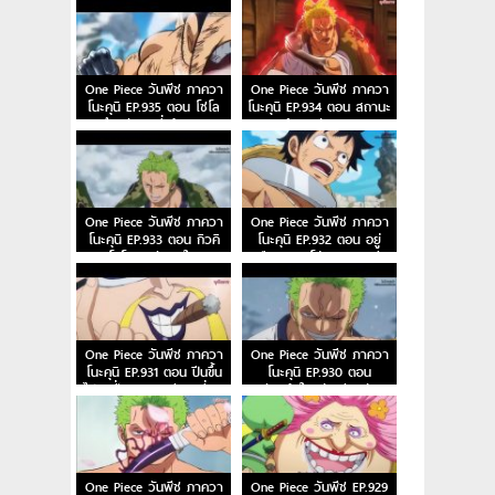
สุ!
แคว้นวาโนะ!
One Piece วันพีช ภาควา
One Piece วันพีช ภาควา
โนะคุนิ EP.935 ตอน โซโล
โนะคุนิ EP.934 ตอน สถานะ
ตะลึง! ตัวตนที่แท้จริงของ
การณ์พลิกผัน วิชาดาบ
หญิงสาวผู้เลอโฉม
สามข้ามเงื้อมมือมัจจุราช!
One Piece วันพีช ภาควา
One Piece วันพีช ภาควา
โนะคุนิ EP.933 ตอน กิวคิ
โนะคุนิ EP.932 ตอน อยู่
มารุ โซโลการตัดสินใจบนสะ
หรือตาย ซูโม่นรกของควีน
พานโออิฮางิ
One Piece วันพีช ภาควา
One Piece วันพีช ภาควา
โนะคุนิ EP.931 ตอน ปีนขึ้น
โนะคุนิ EP.930 ตอน
ไป ลูฟี่และการหนีตายที่เดิม
หัวหน้าใหญ่ ควีนแห่ง
พันด้วยชีวิต!
หายนะปรากฏตัว
One Piece วันพีช ภาควา
One Piece วันพีช EP.929