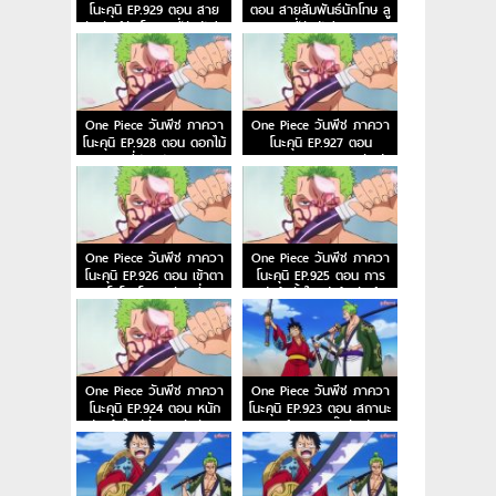
โนะคุนิ EP.929 ตอน สาย
ตอน สายสัมพันธ์นักโทษ ลู
สัมพันธ์นักโทษ ลูฟี่กับปู่เฮีย
ฟี่กับปู่เฮียว
ว
One Piece วันพีช ภาควา
One Piece วันพีช ภาควา
โนะคุนิ EP.928 ตอน ดอกไม้
โนะคุนิ EP.927 ตอน
ที่ปลิดปลิว
ขุมนรก พญาอสรพิษอันน่า
หวาดกลัว โชกุนโอโรจิ
One Piece วันพีช ภาควา
One Piece วันพีช ภาควา
โนะคุนิ EP.926 ตอน เข้าตา
โนะคุนิ EP.925 ตอน การ
จน โอโรจิโอนิวาบังชูที่แสน
ต่อสู้ครั้งใหญ่ ผู้พิทักษ์
อันตราย
หน้ากากโอโซบะมาส์ค
One Piece วันพีช ภาควา
One Piece วันพีช ภาควา
โนะคุนิ EP.924 ตอน หนัก
โนะคุนิ EP.923 ตอน สถานะ
ฆ่าหน้าใหม่ที่หมายหัวซันจิ
การณ์ฉุกเฉิน บิ๊กมัมย่าง
กรายสู่วาโนะ