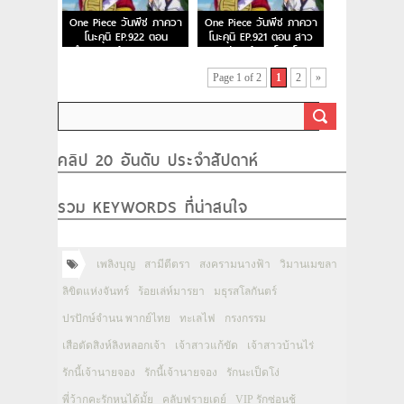
One Piece วันพีช ภาควา
One Piece วันพีช ภาควา
โนะคุนิ EP.922 ตอน
โนะคุนิ EP.921 ตอน สาว
ตำนานลูกผู้ชาย การเดิน
งามแห่งแคว้นวาโนะ โคมุรา
ทางของโซโรและโทโนะยาสุ
ซากิ
Page 1 of 2
1
2
»
คลิป 20 อันดับ ประจำสัปดาห์
รวม KEYWORDS ที่น่าสนใจ
เพลิงบุญ
สามีตีตรา
สงครามนางฟ้า
วิมานเมขลา
ลิขิตแห่งจันทร์
ร้อยเล่ห์มารยา
มธุรสโลกันตร์
ปรปักษ์จำนน พากย์ไทย
ทะเลไฟ
กรงกรรม
เสือตัดสิงห์ลิงหลอกเจ้า
เจ้าสาวแก้ขัด
เจ้าสาวบ้านไร่
รักนี้เจ้านายจอง
รักนี้เจ้านายจอง
รักนะเป็ดโง่
พี่ว้ากคะรักหนูได้มั้ย
คลับฟรายเดย์
VIP รักซ่อนชู้