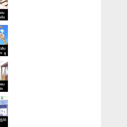
่อน
ดกับ
ยนิด!
ดสิน
ทะ ลู
ังลม
บิด
ิวัติ