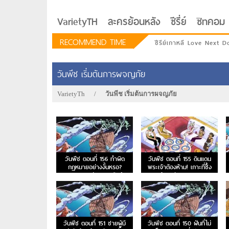
VarietyTH
ละครย้อนหลัง
ซีรี่ย์
ซิทคอม
RECOMMEND TIME
ซีรีย์เกาหลี Love Next D
วันพีช เริ่มต้นการผจญภัย
VarietyTh
/
วันพีช เริ่มต้นการผจญภัย
วันพีช ตอนที่ 156 ทำผิด
วันพีช ตอนที่ 155 ดินแดน
กฎหมายอย่างงั้นหรอ?
พระเจ้าต้องห้าม! เกาะที่ซึ้ง
กฎหมายแห่งสกายเปียร์
พระเจ้าอาศัย และ การลง
รักอยู่ประตูถัดไป
ทัณต์จากสวรรค์
วันพีช ตอนที่ 151 ชายผู้มี
วันพีช ตอนที่ 150 ฝันที่ไม่