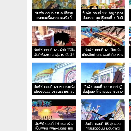
วันพีช ตอนที่ 131 คนไข้ราย
วันพีช ตอนที่ 130 สัญญาณ
แรกและเรื่องราวของรัมเบิ้
อันตราย สมาชิกคนที่ 7 คือนิ
ลบอล
โค โรบิน
วันพีช ตอนที่ 126 ฝ่าไปให้ถึง
วันพีช ตอนที่ 125 ปีกแห่ง
วันที่ฝนจะตกลงสู่อาราบัสต้า!
เกียรติยศ นามของข้าคือทหาร
รักษาอาณาจักรเปรู
วันพีช ตอนที่ 121 หนทางแห่ง
วันพีช ตอนที่ 120 การต่อสู้
เสียงของวีวี่ วีรสตรีร่ายรำลง
สิ้นสุดลง โคซ่ายอมยกธงขาว
มาแล้ว
วันพีช ตอนที่ 116 แปลงร่าง
วันพีช ตอนที่ 115 สุดยอด
เป็นเพื่อน เพลงหมัดกระเทย
การแสดงวันนี้ มอนตาคิว