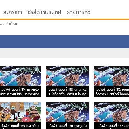
ละครเก่า
ซีรีส์ต่างประเทศ
รายการทีวี
oor ซับไทย
วันพีช ตอนที่ 154 เกาะแห่ง
วันพีช ตอนที่ 153 นี่คือทะเล
วันพีช ตอนที่ 152 เดินท
เทพ สกายเปียร์! นางฟ้าของ
แห่งท้องฟ้า! อัสวินแห่งนภา
ท้องฟ้า มุ่งหน้าสู่น็อคอั
หาดเมฆ
และประตูสู่สรวงสวรรค์
ม
วันพีช ตอนที่ 149 เร่งเครื่อง
วันพีช ตอนที่ 148 ตระกูลใน
วันพีช ตอนที่ 147 ค