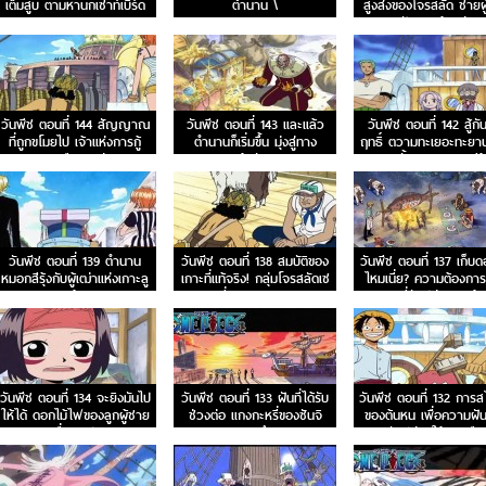
เต็มสูบ ตามหานกเซาท์เบิร์ด
ตำนาน \
สูงส่งของโจรสลัด ชายผู้
ความฝันและเจ้าแห่งการ
ซากเรือ
วันพีช ตอนที่ 144 สัญญาณ
วันพีช ตอนที่ 143 และแล้ว
วันพีช ตอนที่ 142 สู้กั
ที่ถูกขโมยไป เจ้าแห่งการกู้
ตำนานก็เริ่มขึ้น มุ่งสู่ทาง
ฤทธิ์ ตวามทะเยอะทะยา
ซากเรือมาชิร่า
สายรุ้งกันเถอะ
เวดตั้นและหอคอยสีรุ้
วันพีช ตอนที่ 139 ตำนาน
วันพีช ตอนที่ 138 สมบัติของ
วันพีช ตอนที่ 137 เก็บด
หมอกสีรุ้งกับผู้เฒ่าแห่งเกาะลู
เกาะที่แท้จริง! กลุ่มโจรสลัดเซ
ไหมเนี่ย? ความต้องกา
ลูก้า!
นี่ออกเดินทาง!
เซนี่นักปล่อยเงินกู้!
วันพีช ตอนที่ 134 จะยิงมันไป
วันพีช ตอนที่ 133 ฝันที่ได้รับ
วันพีช ตอนที่ 132 การส
ให้ได้ ดอกไม้ไฟของลูกผู้ชาย
ช่วงต่อ แกงกะหรี่ของซันจิ
ของต้นหน เพื่อความฝันไ
ชื่ออุซป
จอมอึด
วันปล่อยให้หลุดมือ