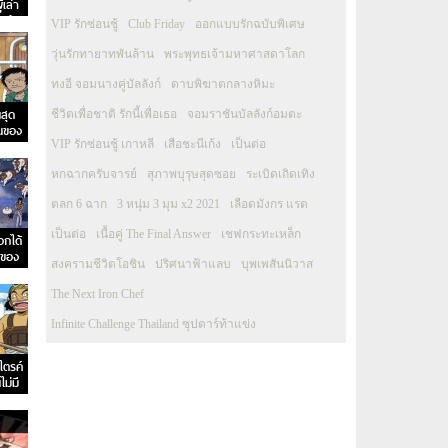
เล่า
กู้
VIP รักซ่อนชู้
Club Friday
ออกแบบรักฉบับพิเศษ
วุ่นรักทายาทพันล้าน
พระพุทธเจ้ามหาศาสดาโลก
ทงอี จอมนางคู่บัลลังก์
ดาบพิฆาตกลางหิมะ
นสุด
ชีวิตเพื่อชาติ รักนี้เพื่อเธอ
จอมราชันบัลลังก์อมตะ
นของ
ง
VIP รักซ่อนชู้ เกาหลี
เสือชะนีเก้ง
เป็นต่อ
หกฉากครับจารย์
สุภาพบุรุษสุดซอย
ระเบิดเถิดเทิง
ตลก 6 ฉาก
3 หนุ่ม 3 มุม x2 2021
เลือดมังกร แรด
เป็นต่อ
เนื้อคู่ The Final Answer
เชฟกระทะเหล็ก
อกได้
รของ
สงครามชีวิตโอชิน
ปริศนาฟ้าแลบ
บุพเพสันนิวาส
The Next Iron Chef
Infinite Challenge Thailand ซุปตาร์ท้าแข่ง
ไตรค์
ม่มี