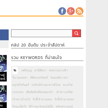
คลิป 20 อันดับ ประจำสัปดาห์
รวม KEYWORDS ที่น่าสนใจ
เพลิงบุญ
สามีตีตรา
สงครามนางฟ้า
างสู่
วิมานเมขลา
ลิขิตแห่งจันทร์
ร้อยเล่ห์มารยา
พสตรี
มธุรสโลกันตร์
ปรปักษ์จำนน พากย์ไทย
ทะเลไฟ
กรงกรรม
เสือตัดสิงห์ลิงหลอกเจ้า
เจ้าสาวแก้ขัด
เจ้าสาวบ้านไร่
รักนี้เจ้านายจอง
รักนี้เจ้านายจอง
วาม
รักนะเป็ดโง่
พี่ว้ากคะรักหนูได้มั้ย
คลับฟรายเดย์