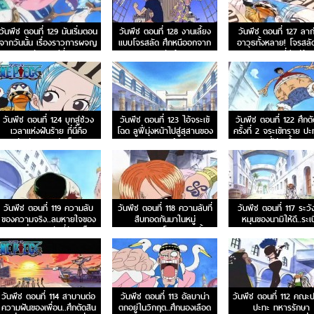
วันพีช ตอนที่ 129 มันเริ่มตอน
วันพีช ตอนที่ 128 งานเลี้ยง
วันพีช ตอนที่ 127 ลาก
จากวันนั้น เรื่องราวการผจญ
แบบโจรสลัด ศึกหนีออกจาก
อาวุธทั้งหลาย! โจรสลั
ภัยของวีวี่
อาราบัสต้า!
ความยุติธรรมที่มีอยู่น้อ
วันพีช ตอนที่ 124 บุกสู่ช่วง
วันพีช ตอนที่ 123 ไอ้จระเข้
วันพีช ตอนที่ 122 ศึกตั
เวลาแห่งฝันร้าย ที่นี่คือ
โฉด ลูฟี่มุ่งหน้าไปสู่สุสานของ
ครั้งที่ 2 จระเข้ทราย ปะ
ฐานทัพลับของกลุ่มเม็ดทราย
ราชวงศ์สิ
ฟี่ร่างน้ำ
วันพีช ตอนที่ 119 ความลับ
วันพีช ตอนที่ 118 ความลับที่
วันพีช ตอนที่ 117 ระว
ของความจริง..ลมหายใจของ
สืบทอดกันมาในหมู่
หมุนของนามิให้ดี..ระเ
สรรพสิ่งและพลังที่ตัดเหล็ก
ราชา..อาวุธโบราณพูลตั้น
กระบองคุริมะ
วันพีช ตอนที่ 114 สาบานต่อ
วันพีช ตอนที่ 113 อัลบาน่า
วันพีช ตอนที่ 112 คณะปฏ
ความฝันของเพื่อน..ศึกตัดสิน
ตกอยู่ในวิกฤต..ศึกนองเลือด
ปะทะ ทหารรักษา