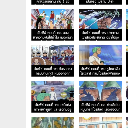
ค่าหัวร้อยล้าน กับ 3 ขั้ว
เป็นจริง เบลามี่ ปะทะ
อำนาจโลกและโจรสลัดหนวด
สหพันธ์ลิงภูเขา
ดำ
วันพีช ตอนที่ 146 มอง
วันพีช ตอนที่ 145 ปากทาง
หาความฝันไปทำไม เมืองที่น่า
เข้าสัตว์ประหลาด อย่าไปยุ่ง
รังเกียจม็อคทาวน์
กับโจรสลัดหนวดขาวนะ
วันพีช ตอนที่ 141 ค้นหาทาง
วันพีช ตอนที่ 140 รูไดอาจับ
กลับบ้านเกิด! หนีออกจาก
ไร้เวลา! กลุ่มโจรสลัดฟักทอง!
สุสานเรือซึ่งไร้กาลเวลา!
วันพีช ตอนที่ 136 เซนี่แห่ง
วันพีช ตอนที่ 135 ข่าวลือใน
เกาะแพะภูเขา และเรือที่มีอยู่
หมู่นักล่าโจรสลัด เรื่องของนัก
บนยอดเขา!
ดาบมหัศจรรย์โซโล!