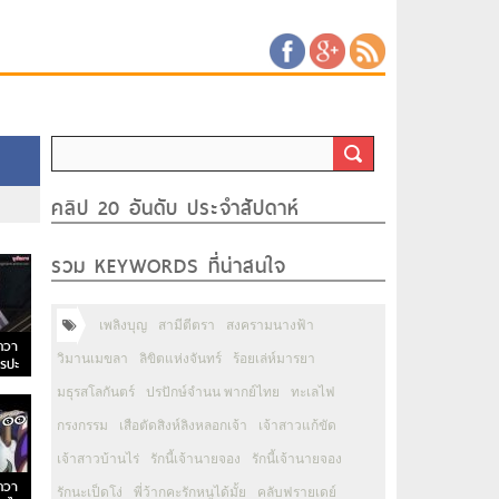
คลิป 20 อันดับ ประจำสัปดาห์
รวม KEYWORDS ที่น่าสนใจ
เพลิงบุญ
สามีตีตรา
สงครามนางฟ้า
ควา
วิมานเมขลา
ลิขิตแห่งจันทร์
ร้อยเล่ห์มารยา
ารปะ
และ
มธุรสโลกันตร์
ปรปักษ์จำนน พากย์ไทย
ทะเลไฟ
กรงกรรม
เสือตัดสิงห์ลิงหลอกเจ้า
เจ้าสาวแก้ขัด
เจ้าสาวบ้านไร่
รักนี้เจ้านายจอง
รักนี้เจ้านายจอง
ควา
รักนะเป็ดโง่
พี่ว้ากคะรักหนูได้มั้ย
คลับฟรายเดย์