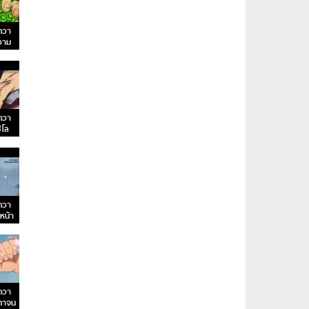
ควา
วาม
ควา
ซโล
ของ
ควา
หน้า
รากฏ
ควา
าตาจน