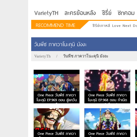
VarietyTH
ละครย้อนหลัง
ซีรี่ย์
ซิทคอม
RECOMMEND TIME
ซีรีย์เกาหลี Love Next D
วันพีช ภาควาโนะคุนิ มังงะ
VarietyTh
/
วันพีช ภาควาโนะคุนิ มังงะ
One Piece วันพีซ ภาควา
One Piece วันพีซ ภาควา
โนะคุนิ EP.969 ตอน สู่แคว้น
โนะคุนิ EP.968 ตอน กำเนิด
วาโนะ!
ราชาแห้งโจรสลัด
รักอยู่ประตูถัดไป
One Piece วันพีซ ภาควา
One Piece วันพีซ ภาควา