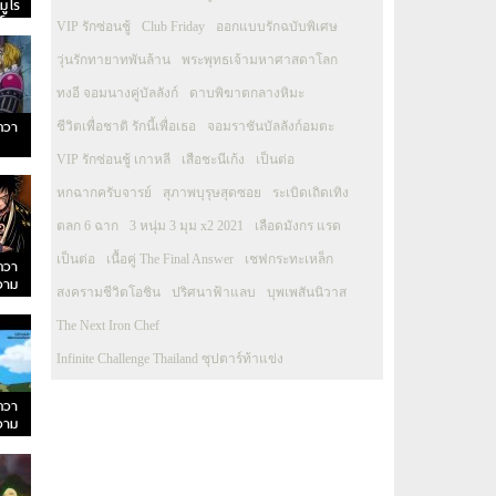
มูไร
โนะ
VIP รักซ่อนชู้
Club Friday
ออกแบบรักฉบับพิเศษ
วุ่นรักทายาทพันล้าน
พระพุทธเจ้ามหาศาสดาโลก
ทงอี จอมนางคู่บัลลังก์
ดาบพิฆาตกลางหิมะ
ควา
ชีวิตเพื่อชาติ รักนี้เพื่อเธอ
จอมราชันบัลลังก์อมตะ
VIP รักซ่อนชู้ เกาหลี
เสือชะนีเก้ง
เป็นต่อ
หกฉากครับจารย์
สุภาพบุรุษสุดซอย
ระเบิดเถิดเทิง
ตลก 6 ฉาก
3 หนุ่ม 3 มุม x2 2021
เลือดมังกร แรด
เป็นต่อ
เนื้อคู่ The Final Answer
เชฟกระทะเหล็ก
ควา
วาม
สงครามชีวิตโอชิน
ปริศนาฟ้าแลบ
บุพเพสันนิวาส
The Next Iron Chef
Infinite Challenge Thailand ซุปตาร์ท้าแข่ง
ควา
วาม
ตาจน