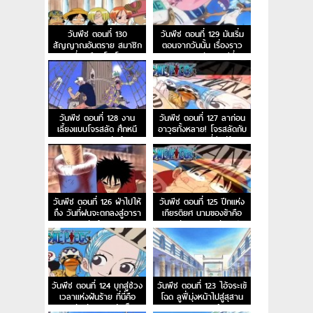
วันพีช ตอนที่ 130
วันพีช ตอนที่ 129 มันเริ่ม
สัญญาณอันตราย สมาชิก
ตอนจากวันนั้น เรื่องราว
คนที่ 7 คือนิโค โรบิน
การผจญภัยของวีวี่
วันพีช ตอนที่ 128 งาน
วันพีช ตอนที่ 127 ลาก่อน
เลี้ยงแบบโจรสลัด ศึกหนี
อาวุธทั้งหลาย! โจรสลัดกับ
ออกจากอาราบัสต้า!
ความยุติธรรมที่มีอยู่น้อย
นิด!
วันพีช ตอนที่ 126 ฝ่าไปให้
วันพีช ตอนที่ 125 ปีกแห่ง
ถึง วันที่ฝนจะตกลงสู่อารา
เกียรติยศ นามของข้าคือ
บัสต้า!
ทหารรักษาอาณาจักรเปรู
วันพีช ตอนที่ 124 บุกสู่ช่วง
วันพีช ตอนที่ 123 ไอ้จระเข้
เวลาแห่งฝันร้าย ที่นี่คือ
โฉด ลูฟี่มุ่งหน้าไปสู่สุสาน
ฐานทัพลับของกลุ่มเม็ด
ของราชวงศ์สิ