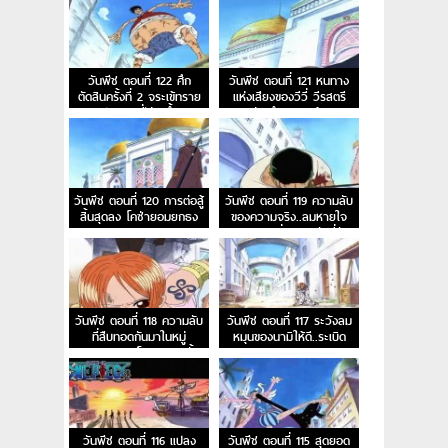
ทราย
วันพีช ตอนที่ 122 ศึก
วันพีช ตอนที่ 121 หนทาง
ตัดสินครั้งที่ 2 จระเข้ทราย
แห่งเสียงของวีวี่ วีรสตรี
ปะทะ ลูฟี่ร่างน้ำ
ร่ายรำลงมาแล้ว
วันพีช ตอนที่ 120 การต่อสู้
วันพีช ตอนที่ 119 ความลับ
สิ้นสุดลง โคซ่ายอมยกธง
ของความจริง..ลมหายใจ
ขาว
ของสรรพสิ่งและพลังที่ตัด
เหล็ก
วันพีช ตอนที่ 118 ความลับ
วันพีช ตอนที่ 117 ระวังลม
ที่สืบทอดกันมาในหมู่
หมุนของนามิให้ดี..ระเบิด
ราชา..อาวุธโบราณพูลตั้น
กระบองคุริมะ
วันพีช ตอนที่ 116 แปลง
วันพีช ตอนที่ 115 สุดยอด