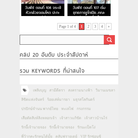
วันพีช ตอนที่ 108 จระเข้
วันพีช ตอนที่ 107 เริ่ม
หัวกล้วยจอมโหด ปะทะ
ยุทธการยูโทเปีย..คณะ
มิสเตอร์เจ้าชาย
ปฏิวัติเริ่มเคลื่อนไหว
Page 1 of 4
1
2
3
4
»
คลิป 20 อันดับ ประจำสัปดาห์
รวม KEYWORDS ที่น่าสนใจ
เพลิงบุญ
สามีตีตรา
สงครามนางฟ้า
วิมานเมขลา
ลิขิตแห่งจันทร์
ร้อยเล่ห์มารยา
มธุรสโลกันตร์
ปรปักษ์จำนน พากย์ไทย
ทะเลไฟ
กรงกรรม
เสือตัดสิงห์ลิงหลอกเจ้า
เจ้าสาวแก้ขัด
เจ้าสาวบ้านไร่
รักนี้เจ้านายจอง
รักนี้เจ้านายจอง
รักนะเป็ดโง่
พี่ว้ากคะรักหนูได้มั้ย
คลับฟรายเดย์
VIP รักซ่อนชู้