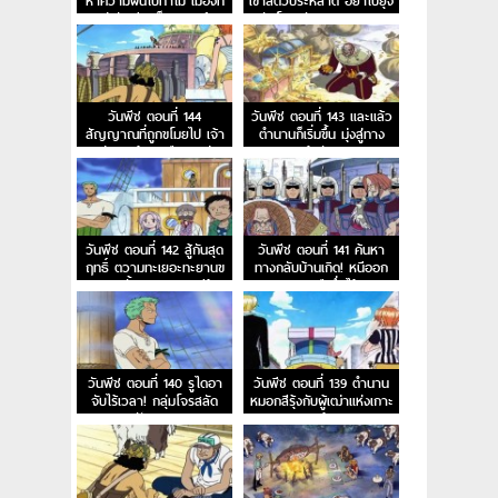
หาความฝันไปทำไม เมืองที่
เข้าสัตว์ประหลาด อย่าไปยุ่ง
น่ารังเกียจม็อคทาวน์
กับโจรสลัดหนวดขาวนะ
วันพีช ตอนที่ 144
วันพีช ตอนที่ 143 และแล้ว
สัญญาณที่ถูกขโมยไป เจ้า
ตำนานก็เริ่มขึ้น มุ่งสู่ทาง
แห่งการกู้ซากเรือมาชิร่า
สายรุ้งกันเถอะ
วันพีช ตอนที่ 142 สู้กันสุด
วันพีช ตอนที่ 141 ค้นหา
ฤทธิ์ ตวามทะเยอะทะยานข
ทางกลับบ้านเกิด! หนีออก
องเวดตั้นและหอคอยสีรุ้ง
จากสุสานเรือซึ่งไร้กาล
เวลา!
วันพีช ตอนที่ 140 รูไดอา
วันพีช ตอนที่ 139 ตำนาน
จับไร้เวลา! กลุ่มโจรสลัด
หมอกสีรุ้งกับผู้เฒ่าแห่งเกาะ
ฟักทอง!
ลูลูก้า!