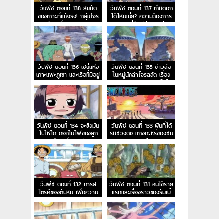
วันพีช ตอนที่ 138 สมบัติ
วันพีช ตอนที่ 137 เก็บดอก
ของเกาะที่แท้จริง! กลุ่มโจร
ได้ไหมเนี่ย? ความต้องการ
สลัดเซนี่ออกเดินทาง!
ของเซนี่นักปล่อยเงินกู้!
วันพีช ตอนที่ 136 เซนี่แห่ง
วันพีช ตอนที่ 135 ข่าวลือ
เกาะแพะภูเขา และเรือที่มีอยู่
ในหมู่นักล่าโจรสลัด เรื่อง
บนยอดเขา!
ของนักดาบมหัศจรรย์โซโล!
วันพีช ตอนที่ 134 จะยิงมัน
วันพีช ตอนที่ 133 ฝันที่ได้
ไปให้ได้ ดอกไม้ไฟของลูก
รับช่วงต่อ แกงกะหรี่ของซัน
ผู้ชายชื่ออุซป
จิจอมอึด
วันพีช ตอนที่ 132 การส
วันพีช ตอนที่ 131 คนไข้ราย
ไตรค์ของต้นหน เพื่อความ
แรกและเรื่องราวของรัมเบิ้
ฝันไม่มีวันปล่อยให้หลุดมือ
ลบอล