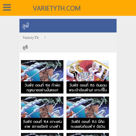
VARIETYTH.COM
ลูฟี่
VarietyTh
/
ลูฟี่
วันพีช ตอนที่ 156 ทำผิด
วันพีช ตอนที่ 155 ดินแดน
กฎหมายอย่างงั้นหรอ?
พระเจ้าต้องห้าม! เกาะที่ซึ้ง
กฎหมายแห่งสกายเปียร์
พระเจ้าอาศัย และ การลง
ทัณต์จากสวรรค์
วันพีช ตอนที่ 154 เกาะแห่ง
วันพีช ตอนที่ 153 นี่คือ
เทพ สกายเปียร์! นางฟ้า
ทะเลแห่งท้องฟ้า! อัสวิน
ของหาดเมฆ
แห่งนภาและประตูสู่สรวง