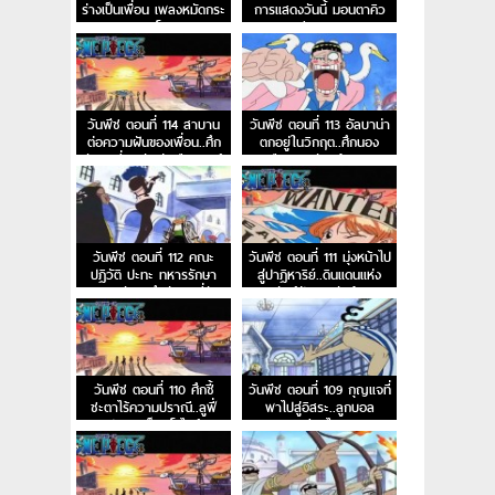
ร่างเป็นเพื่อน เพลงหมัดกระ
การแสดงวันนี้ มอนตาคิว
เทยของโบนเคร
เลียนแบบ
วันพีช ตอนที่ 114 สาบาน
วันพีช ตอนที่ 113 อัลบาน่า
ต่อความฝันของเพื่อน..ศึก
ตกอยู่ในวิกฤต..ศึกนอง
ตัดสินที่เนินตัวตุ่นเมืองเบอร์
เลือดของหัวหน้ากาลู
สี่
วันพีช ตอนที่ 112 คณะ
วันพีช ตอนที่ 111 มุ่งหน้าไป
ปฏิวัติ ปะทะ ทหารรักษา
สู่ปาฏิหาริย์..ดินแดนแห่ง
อาณาจักร..ศึกตัดสินที่อัล
สัตว์ป่าอลาบัสต้า
บาน่า
วันพีช ตอนที่ 110 ศึกชี้
วันพีช ตอนที่ 109 กุญแจที่
ชะตาไร้ความปราณี..ลูฟี่
พาไปสู่อิสระ..ลูกบอล
ปะทะ คร็อกโคไดล์
เทียนไข