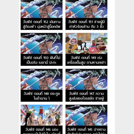
สวรรค์
วันพีช ตอนที่ 152 เดินทาง
วันพีช ตอนที่ 151 ชายผู้มี
สู่ท้องฟ้า มุ่งหน้าสู่น็อคอัพ
ค่าหัวร้อยล้าน กับ 3 ขั้ว
สตรีม
อำนาจโลกและโจรสลัด
หนวดดำ
วันพีช ตอนที่ 150 ฝันที่ไม่
วันพีช ตอนที่ 149 เร่ง
เป็นจริง เบลามี่ ปะทะ
เครื่องเต็มสูบ ตามหานกเซา
สหพันธ์ลิงภูเขา
ท์เบิร์ด
วันพีช ตอนที่ 148 ตระกูล
วันพีช ตอนที่ 147 ความ
ในตำนาน \
สูงส่งของโจรสลัด ชายผู้
เล่าความฝันและเจ้าแห่งการ
กู้ซากเรือ
วันพีช ตอนที่ 146 มอง
วันพีช ตอนที่ 145 ปากทาง