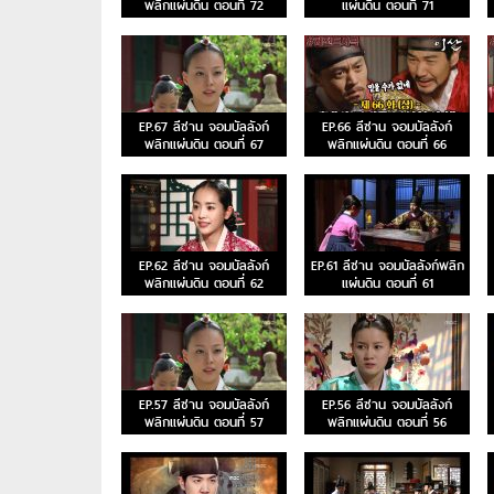
พลิกแผ่นดิน ตอนที่ 72
แผ่นดิน ตอนที่ 71
EP.67 ลีซาน จอมบัลลังก์
EP.66 ลีซาน จอมบัลลังก์
พลิกแผ่นดิน ตอนที่ 67
พลิกแผ่นดิน ตอนที่ 66
EP.62 ลีซาน จอมบัลลังก์
EP.61 ลีซาน จอมบัลลังก์พลิก
พลิกแผ่นดิน ตอนที่ 62
แผ่นดิน ตอนที่ 61
EP.57 ลีซาน จอมบัลลังก์
EP.56 ลีซาน จอมบัลลังก์
พลิกแผ่นดิน ตอนที่ 57
พลิกแผ่นดิน ตอนที่ 56