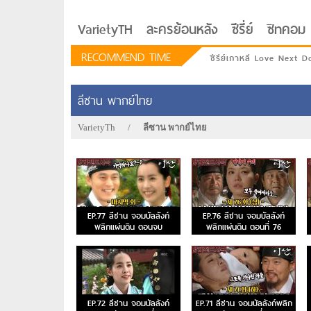
VarietyTH
ละครย้อนหลัง
ซีรี่ย์
ซิทคอม
RECOMMEND TIME
ซีรีย์เกาหลี Love Next D
ลีซาน พากย์ไทย
VarietyTh
/
ลีซาน พากย์ไทย
EP.77 ลีซาน จอมบัลลังก์
EP.76 ลีซาน จอมบัลลังก์
พลิกแผ่นดิน ตอนจบ
พลิกแผ่นดิน ตอนที่ 76
รักอยู่ประตูถัดไป
EP.72 ลีซาน จอมบัลลังก์
EP.71 ลีซาน จอมบัลลังก์พลิก