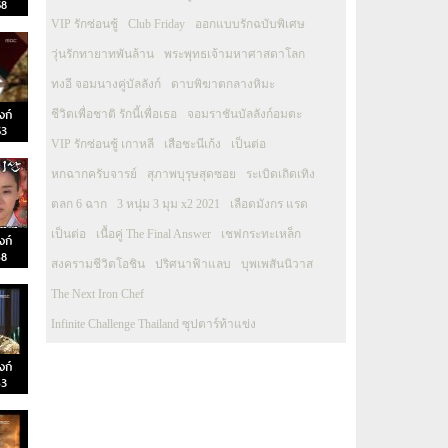
68
VIP รักซ่อนชู้
Club Friday
ออกแบบรักฉบับพิเศษ
วุ่นรักทายาทพันล้าน
พระพุทธเจ้ามหาศาสดาโลก
ทงอี จอมนางคู่บัลลังก์
ดาบพิฆาตกลางหิมะ
งก์
ชีวิตเพื่อชาติ รักนี้เพื่อเธอ
จอมราชันบัลลังก์อมตะ
63
VIP รักซ่อนชู้ เกาหลี
เสือชะนีเก้ง
เป็นต่อ
หกฉากครับจารย์
สุภาพบุรุษสุดซอย
ระเบิดเถิดเทิง
ตลก 6 ฉาก
3 หนุ่ม 3 มุม x2 2021
เลือดมังกร แรด
เป็นต่อ
เนื้อคู่ The Final Answer
เชฟกระทะเหล็ก
งก์
58
สงครามชีวิตโอชิน
ปริศนาฟ้าแลบ
บุพเพสันนิวาส
The Next Iron Chef
Infinite Challenge Thailand ซุปตาร์ท้าแข่ง
งก์
53