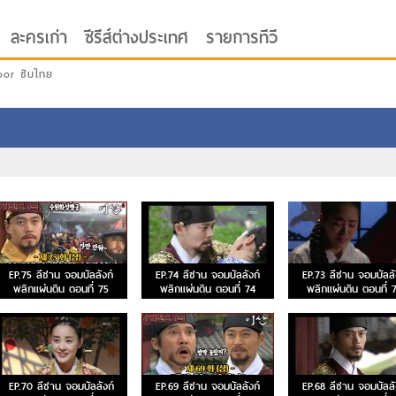
ละครเก่า
ซีรีส์ต่างประเทศ
รายการทีวี
oor ซับไทย
EP.75 ลีซาน จอมบัลลังก์
EP.74 ลีซาน จอมบัลลังก์
EP.73 ลีซาน จอมบัลลั
พลิกแผ่นดิน ตอนที่ 75
พลิกแผ่นดิน ตอนที่ 74
พลิกแผ่นดิน ตอนที่ 
EP.70 ลีซาน จอมบัลลังก์
EP.69 ลีซาน จอมบัลลังก์
EP.68 ลีซาน จอมบัลลั