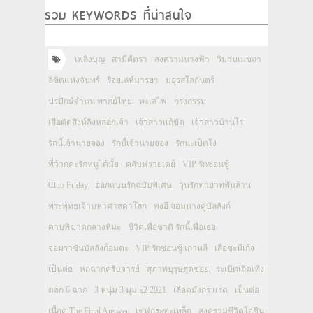
รวม KEYWORDS ที่น่าสนใจ
เพลิงบุญ
สามีตีตรา
สงครามนางฟ้า
วิมานเมขลา
ลิขิตแห่งจันทร์
ร้อยเล่ห์มารยา
มธุรสโลกันตร์
ปรปักษ์จำนน พากย์ไทย
ทะเลไฟ
กรงกรรม
เสือตัดสิงห์ลิงหลอกเจ้า
เจ้าสาวแก้ขัด
เจ้าสาวบ้านไร่
รักนี้เจ้านายจอง
รักนี้เจ้านายจอง
รักนะเป็ดโง่
พี่ว้ากคะรักหนูได้มั้ย
คลับฟรายเดย์
VIP รักซ่อนชู้
Club Friday
ออกแบบรักฉบับพิเศษ
วุ่นรักทายาทพันล้าน
พระพุทธเจ้ามหาศาสดาโลก
ทงอี จอมนางคู่บัลลังก์
ดาบพิฆาตกลางหิมะ
ชีวิตเพื่อชาติ รักนี้เพื่อเธอ
จอมราชันบัลลังก์อมตะ
VIP รักซ่อนชู้ เกาหลี
เสือชะนีเก้ง
เป็นต่อ
หกฉากครับจารย์
สุภาพบุรุษสุดซอย
ระเบิดเถิดเทิง
ตลก 6 ฉาก
3 หนุ่ม 3 มุม x2 2021
เลือดมังกร แรด
เป็นต่อ
เนื้อคู่ The Final Answer
เชฟกระทะเหล็ก
สงครามชีวิตโอชิน