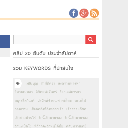
คลิป 20 อันดับ ประจำสัปดาห์
รวม KEYWORDS ที่น่าสนใจ
เพลิงบุญ
สามีตีตรา
สงครามนางฟ้า
วิมานเมขลา
ลิขิตแห่งจันทร์
ร้อยเล่ห์มารยา
มธุรสโลกันตร์
ปรปักษ์จำนน พากย์ไทย
ทะเลไฟ
กรงกรรม
เสือตัดสิงห์ลิงหลอกเจ้า
เจ้าสาวแก้ขัด
เจ้าสาวบ้านไร่
รักนี้เจ้านายจอง
รักนี้เจ้านายจอง
รักนะเป็ดโง่
พี่ว้ากคะรักหนูได้มั้ย
คลับฟรายเดย์