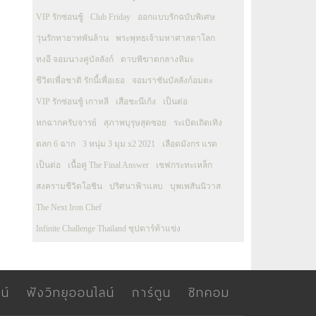
VIP รักซ่อนชู้
Club Friday
ออกแบบรักฉบับพิเศษ
วุ่นรักทายาทพันล้าน
พระพุทธเจ้ามหาศาสดาโลก
ทงอี จอมนางคู่บัลลังก์
ดาบพิฆาตกลางหิมะ
ชีวิตเพื่อชาติ รักนี้เพื่อเธอ
จอมราชันบัลลังก์อมตะ
VIP รักซ่อนชู้ เกาหลี
เสือชะนีเก้ง
เป็นต่อ
หกฉากครับจารย์
สุภาพบุรุษสุดซอย
ระเบิดเถิดเทิง
ตลก 6 ฉาก
3 หนุ่ม 3 มุม x2 2021
เลือดมังกร แรด
เป็นต่อ
เนื้อคู่ The Final Answer
เชฟกระทะเหล็ก
สงครามชีวิตโอชิน
ปริศนาฟ้าแลบ
บุพเพสันนิวาส
The Next Iron Chef
Infinite Challenge Thailand ซุปตาร์ท้าแข่ง
น์
ฟังวิทยุออนไลน์
การ์ตูน
ซิทคอม