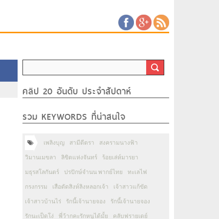
คลิป 20 อันดับ ประจำสัปดาห์
รวม KEYWORDS ที่น่าสนใจ
เพลิงบุญ
สามีตีตรา
สงครามนางฟ้า
วิมานเมขลา
ลิขิตแห่งจันทร์
ร้อยเล่ห์มารยา
มธุรสโลกันตร์
ปรปักษ์จำนน พากย์ไทย
ทะเลไฟ
กรงกรรม
เสือตัดสิงห์ลิงหลอกเจ้า
เจ้าสาวแก้ขัด
เจ้าสาวบ้านไร่
รักนี้เจ้านายจอง
รักนี้เจ้านายจอง
รักนะเป็ดโง่
พี่ว้ากคะรักหนูได้มั้ย
คลับฟรายเดย์