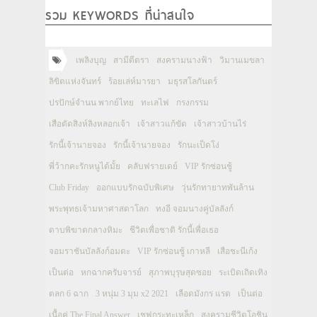
รวม KEYWORDS ที่น่าสนใจ
เพลิงบุญ
สามีตีตรา
สงครามนางฟ้า
วิมานเมขลา
ลิขิตแห่งจันทร์
ร้อยเล่ห์มารยา
มธุรสโลกันตร์
ปรปักษ์จำนน พากย์ไทย
ทะเลไฟ
กรงกรรม
เสือตัดสิงห์ลิงหลอกเจ้า
เจ้าสาวแก้ขัด
เจ้าสาวบ้านไร่
รักนี้เจ้านายจอง
รักนี้เจ้านายจอง
รักนะเป็ดโง่
พี่ว้ากคะรักหนูได้มั้ย
คลับฟรายเดย์
VIP รักซ่อนชู้
Club Friday
ออกแบบรักฉบับพิเศษ
วุ่นรักทายาทพันล้าน
พระพุทธเจ้ามหาศาสดาโลก
ทงอี จอมนางคู่บัลลังก์
ดาบพิฆาตกลางหิมะ
ชีวิตเพื่อชาติ รักนี้เพื่อเธอ
จอมราชันบัลลังก์อมตะ
VIP รักซ่อนชู้ เกาหลี
เสือชะนีเก้ง
เป็นต่อ
หกฉากครับจารย์
สุภาพบุรุษสุดซอย
ระเบิดเถิดเทิง
ตลก 6 ฉาก
3 หนุ่ม 3 มุม x2 2021
เลือดมังกร แรด
เป็นต่อ
เนื้อคู่ The Final Answer
เชฟกระทะเหล็ก
สงครามชีวิตโอชิน