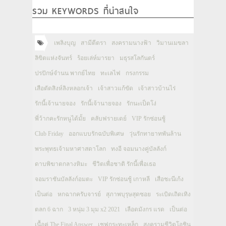
รวม KEYWORDS ที่น่าสนใจ
เพลิงบุญ
สามีตีตรา
สงครามนางฟ้า
วิมานเมขลา
ลิขิตแห่งจันทร์
ร้อยเล่ห์มารยา
มธุรสโลกันตร์
ปรปักษ์จำนน พากย์ไทย
ทะเลไฟ
กรงกรรม
เสือตัดสิงห์ลิงหลอกเจ้า
เจ้าสาวแก้ขัด
เจ้าสาวบ้านไร่
รักนี้เจ้านายจอง
รักนี้เจ้านายจอง
รักนะเป็ดโง่
พี่ว้ากคะรักหนูได้มั้ย
คลับฟรายเดย์
VIP รักซ่อนชู้
Club Friday
ออกแบบรักฉบับพิเศษ
วุ่นรักทายาทพันล้าน
พระพุทธเจ้ามหาศาสดาโลก
ทงอี จอมนางคู่บัลลังก์
ดาบพิฆาตกลางหิมะ
ชีวิตเพื่อชาติ รักนี้เพื่อเธอ
จอมราชันบัลลังก์อมตะ
VIP รักซ่อนชู้ เกาหลี
เสือชะนีเก้ง
เป็นต่อ
หกฉากครับจารย์
สุภาพบุรุษสุดซอย
ระเบิดเถิดเทิง
ตลก 6 ฉาก
3 หนุ่ม 3 มุม x2 2021
เลือดมังกร แรด
เป็นต่อ
เนื้อคู่ The Final Answer
เชฟกระทะเหล็ก
สงครามชีวิตโอชิน