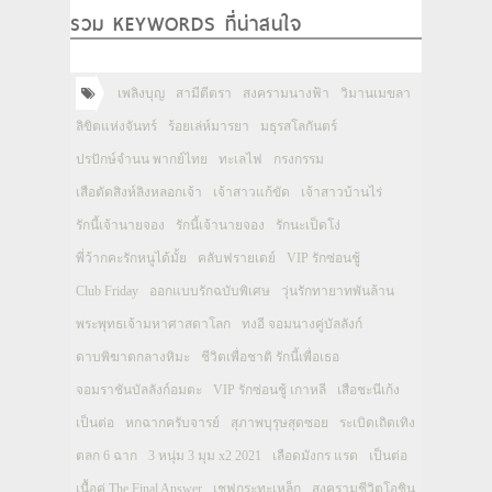
รวม KEYWORDS ที่น่าสนใจ
เพลิงบุญ
สามีตีตรา
สงครามนางฟ้า
วิมานเมขลา
ลิขิตแห่งจันทร์
ร้อยเล่ห์มารยา
มธุรสโลกันตร์
ปรปักษ์จำนน พากย์ไทย
ทะเลไฟ
กรงกรรม
เสือตัดสิงห์ลิงหลอกเจ้า
เจ้าสาวแก้ขัด
เจ้าสาวบ้านไร่
รักนี้เจ้านายจอง
รักนี้เจ้านายจอง
รักนะเป็ดโง่
พี่ว้ากคะรักหนูได้มั้ย
คลับฟรายเดย์
VIP รักซ่อนชู้
Club Friday
ออกแบบรักฉบับพิเศษ
วุ่นรักทายาทพันล้าน
พระพุทธเจ้ามหาศาสดาโลก
ทงอี จอมนางคู่บัลลังก์
ดาบพิฆาตกลางหิมะ
ชีวิตเพื่อชาติ รักนี้เพื่อเธอ
จอมราชันบัลลังก์อมตะ
VIP รักซ่อนชู้ เกาหลี
เสือชะนีเก้ง
เป็นต่อ
หกฉากครับจารย์
สุภาพบุรุษสุดซอย
ระเบิดเถิดเทิง
ตลก 6 ฉาก
3 หนุ่ม 3 มุม x2 2021
เลือดมังกร แรด
เป็นต่อ
เนื้อคู่ The Final Answer
เชฟกระทะเหล็ก
สงครามชีวิตโอชิน